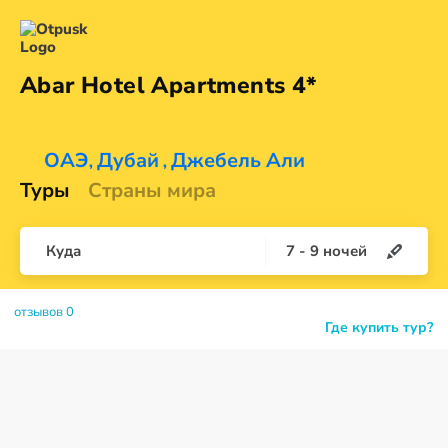
Abar Hotel
Apartments 4*
ОАЭ
Дубай
Джебель Али
,
,
Туры
Страны мира
Куда
7
-
9
ночей
отзывов 0
Где купить тур?