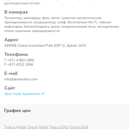
долгосрочных гостей.
В номерах
Телевизор, ванна/душ, фен, халат, туалетно-косметические
принадлежности, кондиционер, сейф, бесплатный Wi-Fi, чайник/
кофеварка, балкон/терраса, кухня, микроволновая печь, холодильник,
плита, кухонные принадлежности.
Адрес
449098, Dubai Investment Park (DIP 1), Дубай, ОАЭ
Телефоны
T +971 4 881 1999
F +971 4252 1066
Е-маil
info@abarhotels.com
Сайт
Abar Hotel Apartments 4*
График цен
Туры в Дубай
Отели Дубая
Туры в ОАЭ
Отели ОАЭ