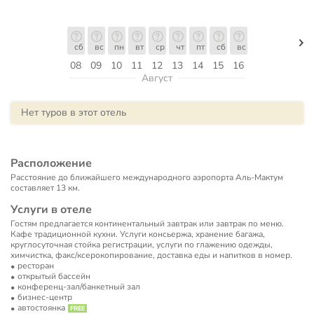
сб
вс
пн
вт
ср
чт
пт
сб
вс
08
09
10
11
12
13
14
15
16
Август
Нет туров в этот отель
Расположение
Расстояние до ближайшего международного аэропорта Аль-Мактум
составляет 13 км.
Услуги в отеле
Гостям предлагается континентальный завтрак или завтрак по меню.
Кафе традиционной кухни. Услуги консьержа, хранение багажа,
круглосуточная стойка регистрации, услуги по глажению одежды,
химчистка, факс/ксерокопирование, доставка еды и напитков в номер.
ресторан
открытый бассейн
конференц-зал/банкетный зал
бизнес-центр
автостоянка