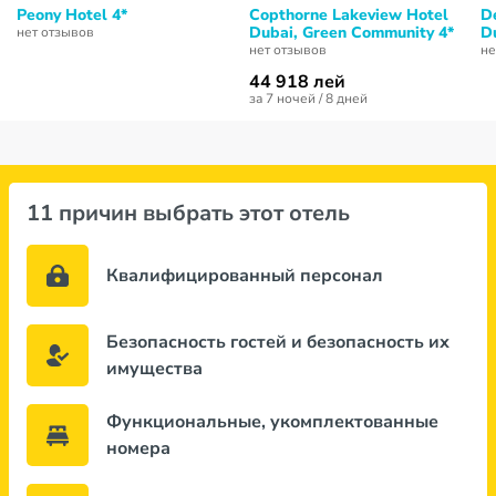
Peony Hotel 4*
Copthorne Lakeview Hotel
De
Dubai, Green Community 4*
D
нет отзывов
нет отзывов
не
44 918 лей
за 7 ночей / 8 дней
11 причин выбрать этот отель
Квалифицированный персонал
Безопасность гостей и безопасность их
имущества
Функциональные, укомплектованные
номера