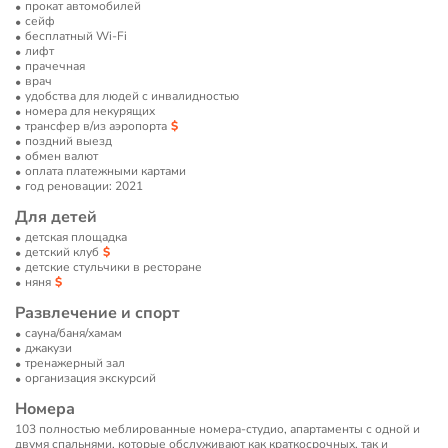
прокат автомобилей
сейф
бесплатный Wi-Fi
лифт
прачечная
врач
удобства для людей с инвалидностью
номера для некурящих
трансфер в/из аэропорта
поздний выезд
обмен валют
оплата платежными картами
год реновации: 2021
Для детей
детская площадка
детский клуб
детские стульчики в ресторане
няня
Развлечение и спорт
сауна/баня/хамам
джакузи
тренажерный зал
организация экскурсий
Номера
103 полностью меблированные номера-студио, апартаменты с одной и
двумя спальнями, которые обслуживают как краткосрочных, так и