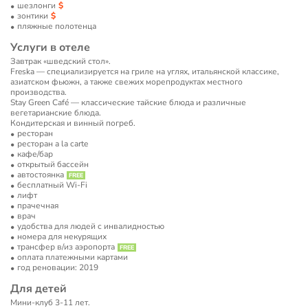
шезлонги
зонтики
пляжные полотенца
Услуги в отеле
Завтрак «шведский стол».
Freska — специализируется на гриле на углях, итальянской классике,
азиатском фьюжн, а также свежих морепродуктах местного
производства.
Stay Green Café — классические тайские блюда и различные
вегетарианские блюда.
Кондитерская и винный погреб.
ресторан
ресторан a la carte
кафе/бар
открытый бассейн
автостоянка
бесплатный Wi-Fi
лифт
прачечная
врач
удобства для людей с инвалидностью
номера для некурящих
трансфер в/из аэропорта
оплата платежными картами
год реновации: 2019
Для детей
Мини-клуб 3-11 лет.