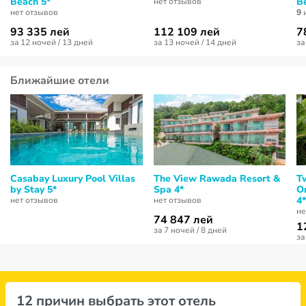
Beach 5*
B
нет отзывов
нет отзывов
9
и
93 335 лей
112 109 лей
7
за 12 ночей / 13 дней
за 13 ночей / 14 дней
за
Ближайшие отели
Casabay Luxury Pool Villas
The View Rawada Resort &
Tw
by Stay 5*
Spa 4*
O
4*
нет отзывов
нет отзывов
не
74 847 лей
1
за 7 ночей / 8 дней
за
12 причин выбрать этот отель