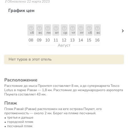
// Обновлено 22 марта 2023
График цен
сб
вс
пн
вт
ср
чт
пт
сб
вс
08
09
10
11
12
13
14
15
16
Август
Нет туров в этот отель
Расположение
Расстояние до мыса Промтеп составляет 8 км, а до супермаркета Tesco
Lotus в парке Раваи — 1,8 км. Расстояние до международного аэропорта
Пхукета составляет 43 км.
Пляж
Пляж Равай (Раваи) расположен на юге острова Пхукет, его
протяженность — около 2 км. Берег на пляже песчаный.
третья и дальше
городской пляж
песчаный пляж