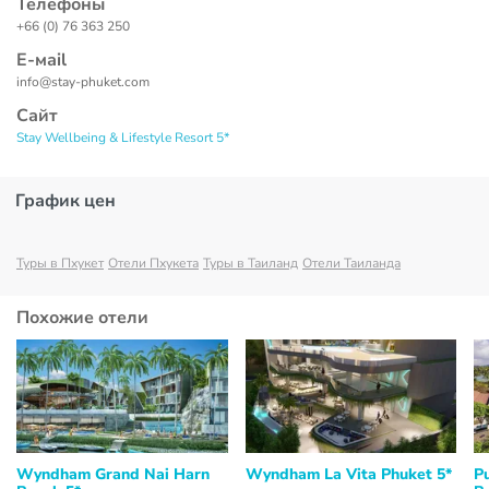
Телефоны
+66 (0) 76 363 250
Е-маil
info@stay-phuket.com
Сайт
Stay Wellbeing & Lifestyle Resort 5*
График цен
Туры в Пхукет
Отели Пхукета
Туры в Таиланд
Отели Таиланда
Похожие отели
Wyndham Grand Nai Harn
Wyndham La Vita Phuket 5*
P