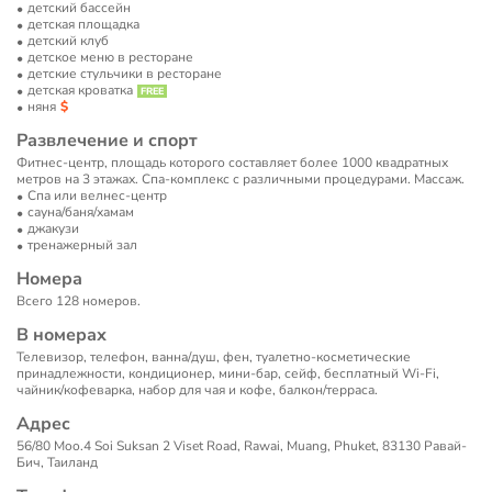
детский бассейн
детская площадка
детский клуб
детское меню в ресторане
детские стульчики в ресторане
детская кроватка
няня
Развлечение и спорт
Фитнес-центр, площадь которого составляет более 1000 квадратных
метров на 3 этажах. Спа-комплекс с различными процедурами. Массаж.
Спа или велнес-центр
сауна/баня/хамам
джакузи
тренажерный зал
Номера
Всего 128 номеров.
В номерах
Телевизор, телефон, ванна/душ, фен, туалетно-косметические
принадлежности, кондиционер, мини-бар, сейф, бесплатный Wi-Fi,
чайник/кофеварка, набор для чая и кофе, балкон/терраса.
Адрес
56/80 Moo.4 Soi Suksan 2 Viset Road, Rawai, Muang, Phuket, 83130 Равай-
Бич, Таиланд