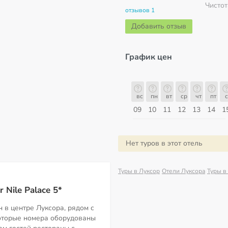
Чистот
отзывов 1
Добавить отзыв
График цен
б
вс
пн
вт
ср
чт
пт
сб
вс
вс
пн
вт
ср
чт
пт
с
16
17
18
19
20
21
22
23
09
10
11
12
13
14
1
Август
Нет туров в этот отель
Туры в Луксор
Отели Луксора
Туры в
 Nile Palace 5*
 в центре Луксора, рядом с
оторые номера оборудованы