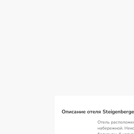
вс
пн
вт
ср
чт
пт
с
09
10
11
12
13
14
15
Описание отеля Steigenberger
Отель расположен
набережной. Нек