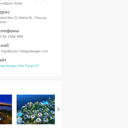
нна/душ, биде.
дрес
aled Ben El-Walid St., Луксор,
ипет
елефоны
0 95 2366-999
-маil
s.mgr@luxor-steigenberger.com
айт
eigenberger Nile Palace 5*