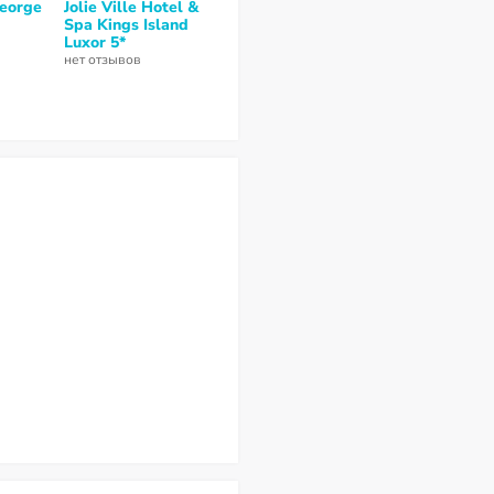
George
Jolie Ville Hotel &
Hilton Luxor Resort
Steigenberg
Spa Kings Island
& Spa 5*
Resort Achti 
Luxor 5*
нет отзывов
нет отзывов
нет отзывов