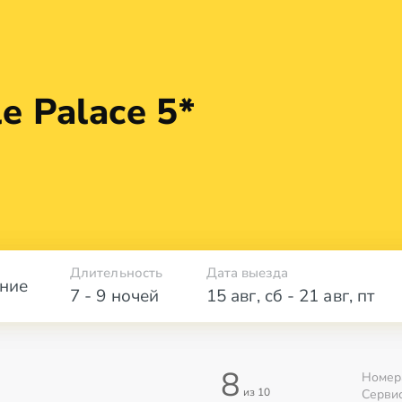
le
Palace 5*
Длительность
Дата выезда
ние
7 - 9 ночей
15 авг
,
сб
-
21 авг
,
пт
8
Номер
из 10
Серви