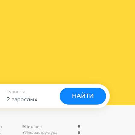
Туристы
НАЙТИ
2 взрослых
а
9
Питание
8
с
7
Инфраструктура
8