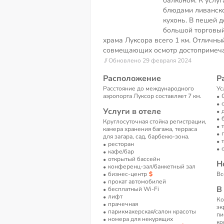
балконом. К услуг
блюдами ливанск
кухонь. В пешей д
большой торговый
храма Луксора всего 1 км. Отличны
совмещающих осмотр достопримеча
// Обновлено 29 февраля 2024
Расположение
Р
Расстояние до международного
Ус
аэропорта Луксор составляет 7 км.
Услуги в отеле
Круглосуточная стойка регистрации,
камера хранения багажа, терраса
для загара, сад, барбекю-зона.
ресторан
кафе/бар
открытый бассейн
Н
конференц-зал/банкетный зал
бизнес-центр
Вс
прокат автомобилей
В
бесплатный Wi-Fi
лифт
Ко
прачечная
эк
парикмахерская/салон красоты
пи
номера для некурящих
ко