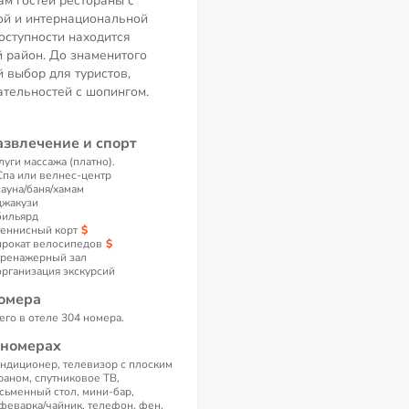
ам гостей рестораны с
ой и интернациональной
оступности находится
 район. До знаменитого
й выбор для туристов,
тельностей с шопингом.
азвлечение и спорт
луги массажа (платно).
Спа или велнес-центр
сауна/баня/хамам
джакузи
бильярд
теннисный корт
прокат велосипедов
тренажерный зал
организация экскурсий
омера
его в отеле 304 номера.
 номерах
ндиционер, телевизор с плоским
раном, спутниковое ТВ,
сьменный стол, мини-бар,
феварка/чайник, телефон, фен,