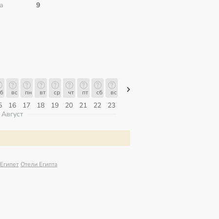
а
9
б
вс
пн
вт
ср
чт
пт
сб
вс
вс
пн
вт
ср
чт
пт
5
16
17
18
19
20
21
22
23
09
10
11
12
13
14
Август
 Египет
Отели Египта