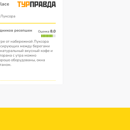
lace
 Луксора
удников ресепшен
8.0
Оценка
тре от набережной Луксора
урсирующих между берегами
 натуральный вкусный кофе и
торана с утра можно
орошо оборудованы, окна
таном.