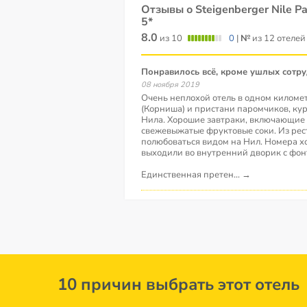
Отзывы о Steigenberger Nile Pa
5*
8.0
из 10
0
|
№
из 12 отелей
Понравилось всё, кроме ушлых сотр
08 ноября 2019
Очень неплохой отель в одном киломе
(Корниша) и пристани паромчиков, к
Нила. Хорошие завтраки, включающие
свежевыжатые фруктовые соки. Из рес
полюбоваться видом на Нил. Номера х
выходили во внутренний дворик с фон
Единственная претен
...
→
10 причин выбрать этот отель