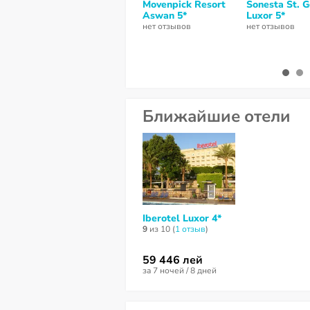
Movenpick Resort
Sonesta St. 
Aswan 5*
Luxor 5*
нет отзывов
нет отзывов
Ближайшие отели
Iberotel Luxor 4*
9
из 10 (
1 отзыв
)
59 446 лей
за 7 ночей / 8 дней