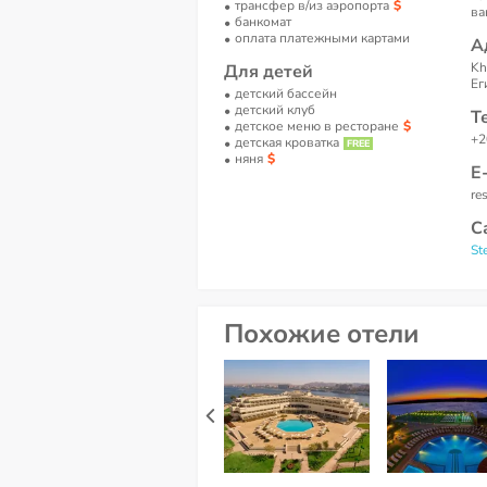
трансфер в/из аэропорта
ва
банкомат
оплата платежными картами
А
Kh
Для детей
Ег
детский бассейн
детский клуб
Т
детское меню в ресторане
+2
детская кроватка
няня
Е
re
С
St
Похожие отели