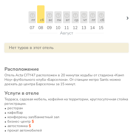
пт
сб
вс
пн
вт
ср
чт
пт
сб
07
08
09
10
11
12
13
14
15
Август
Нет туров в этот отель
Расположение
Отель Acta CITY47 расположен в 20 минутах ходьбы от стадиона «Камп
Ноу» футбольного клуба «Барселона». От станции метро Sants можно
доехать до центра Барселоны за 15 минут.
Услуги в отеле
Терраса, садовая мебель, кофейня на территории, круглосуточная стойка
регистрации.
ресторан
кафе/бар
конференц-зал/банкетный зал
бизнес-центр
автостоянка
прокат автомобилей