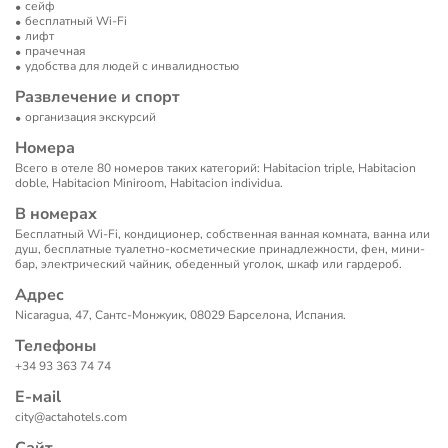
сейф
бесплатный Wi-Fi
лифт
прачечная
удобства для людей с инвалидностью
Развлечение и спорт
организация экскурсий
Номера
Всего в отеле 80 номеров таких категорий: Habitacion triple, Habitacion
doble, Habitacion Miniroom, Habitacion individua.
В номерах
Бесплатный Wi-Fi, кондиционер, собственная ванная комната, ванна или
душ, бесплатные туалетно-косметические принадлежности, фен, мини-
бар, электрический чайник, обеденный уголок, шкаф или гардероб.
Адрес
Nicaragua, 47, Сантс-Монжуик, 08029 Барселона, Испания.
Телефоны
+34 93 363 74 74
Е-маil
city@actahotels.com