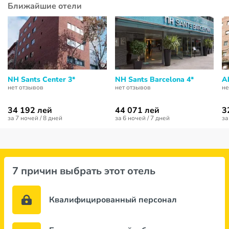
Ближайшие отели
NH Sants Center 3*
NH Sants Barcelona 4*
A
нет отзывов
нет отзывов
не
34 192 лей
44 071 лей
3
за 7 ночей / 8 дней
за 6 ночей / 7 дней
за
7 причин выбрать этот отель
Квалифицированный персонал