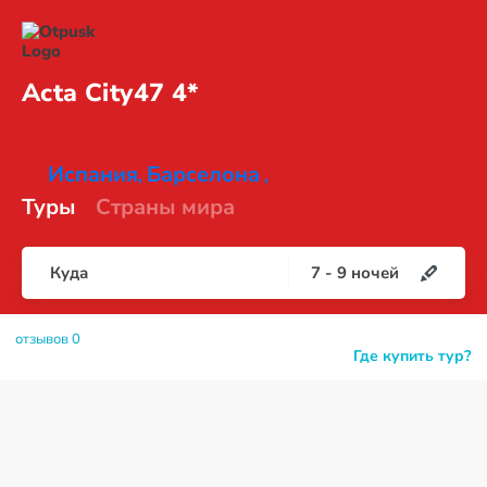
Acta
City47 4*
Испания
Барселона
,
,
Туры
Страны мира
Куда
7
-
9
ночей
отзывов 0
Где купить тур?