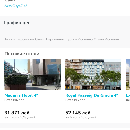
Сайт
Acta City47 4*
График цен
Туры в Барселону
Отели Барселоны
Туры в Испанию
Отели Испании
Похожие отели
Madanis Hotel 4*
Royal Passeig De Gracia 4*
E
нет отзывов
нет отзывов
не
31 871 лей
52 145 лей
за 7 ночей / 8 дней
за 5 ночей / 6 дней