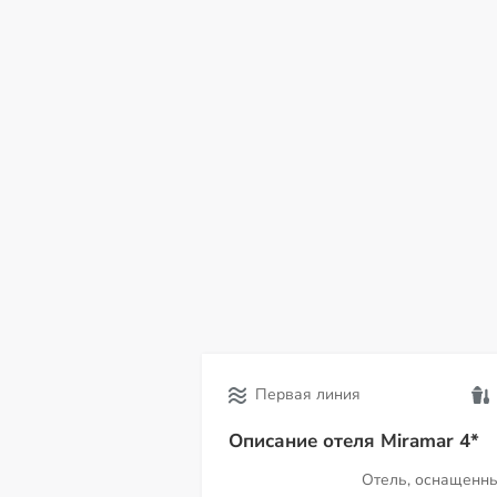
сб
вс
пн
вт
ср
чт
пт
08
09
10
11
12
13
14
Первая линия
Описание отеля Miramar 4*
Отель, оснащенн