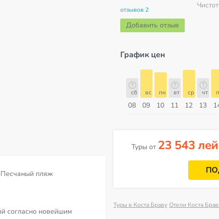
Чистот
отзывов 2
Добавить отзыв
График цен
сб
вс
пн
вт
ср
чт
пт
сб
сб
вс
пн
вт
ср
чт
п
15
16
17
18
19
20
21
22
08
09
10
11
12
13
1
Август
23 543 лей
Туры от
ПО
Песчаный пляж
Туры в Коста Браву
Отели Коста Бра
ый согласно новейшим