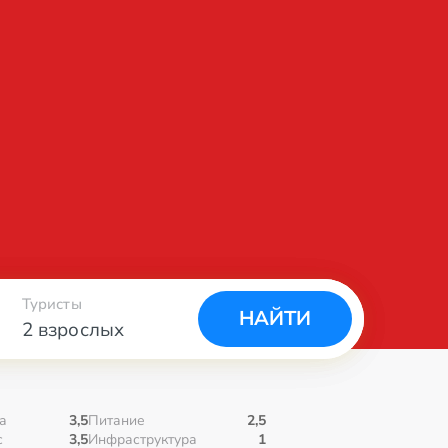
Туристы
НАЙТИ
2 взрослых
а
3,5
Питание
2,5
с
3,5
Инфраструктура
1