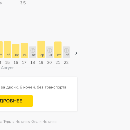
а
3,5
т
сб
вс
пн
вт
ср
чт
пт
сб
сб
вс
пн
вт
ср
чт
4
15
16
17
18
19
20
21
22
08
09
10
11
12
13
Август
за двоих, 6 ночей, без транспорта
ДРОБНЕЕ
вы
Туры в Испанию
Отели Испании