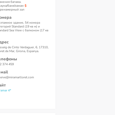
анения багажа.
сауна/баня/хамам
тренажерный зал
омера
 этажное здание, 54 номера
тегорий Standard (19 кв м) и
andard Sea View с балконом (17 кв
дрес
sseig de Cinto Verdaguer, 6, 17310,
oret de Mar, Girona, Espanya.
елефоны
2 374 459
-маil
serve@miramarlloret.com
айт
ramar 4*