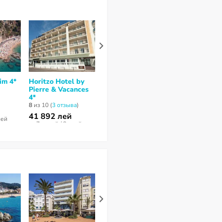
im 4*
Horitzо Hotel by
Park Hotel San
Rosamar Mari
Pierre & Vacances
Jorge & Spa 4*
4,7
из 10 (
9 отз
4*
нет отзывов
8
из 10 (
3 отзывa
)
34 252 лей
38 294 лей
41 892 лей
ней
за 7 ночей / 8 дней
за 6 ночей / 7 
за 7 ночей / 8 дней