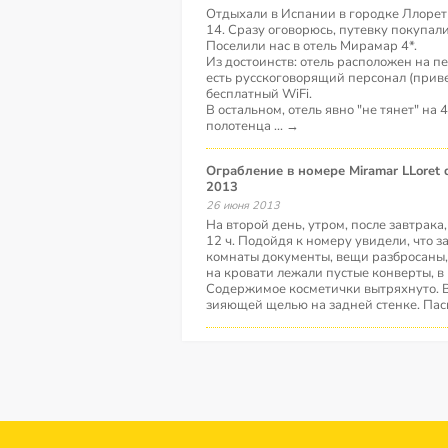
Отдыхали в Испании в городке Ллорет д
14. Сразу оговорюсь, путевку покупали
Поселили нас в отель Мирамар 4*.
Из достоинств: отель расположен на п
есть русскоговорящий персонал (прив
бесплатный WiFi.
В остальном, отель явно "не тянет" на 
полотенца
...
→
Ограбление в номере Miramar LLoret de Mar, Испания,
2013
26 июня 2013
На второй день, утром, после завтрака
12 ч. Подойдя к номеру увидели, что з
комнаты документы, вещи разбросаны, 
на кровати лежали пустые конверты, в
Содержимое косметички вытряхнуто. В
зияющей щелью на задней стенке. Пас