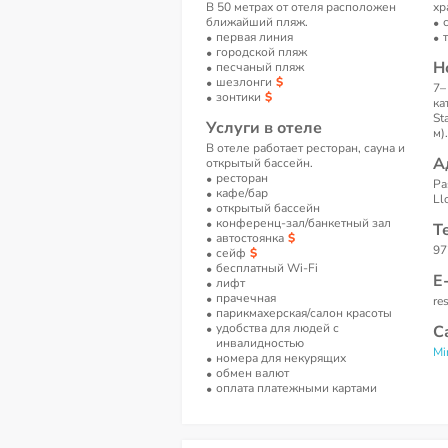
В 50 метрах от отеля расположен
хр
ближайший пляж.
первая линия
городской пляж
Н
песчаный пляж
шезлонги
7–
зонтики
ка
St
Услуги в отеле
м).
В отеле работает ресторан, сауна и
А
открытый бассейн.
ресторан
Pa
кафе/бар
Ll
открытый бассейн
конференц-зал/банкетный зал
Т
автостоянка
97
сейф
бесплатный Wi-Fi
Е
лифт
прачечная
re
парикмахерская/салон красоты
удобства для людей с
С
инвалидностью
Mi
номера для некурящих
обмен валют
оплата платежными картами