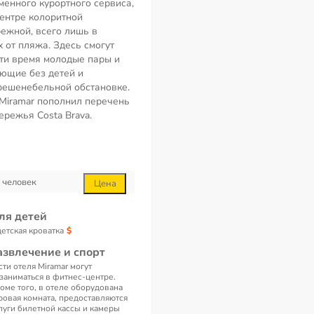
менного курортного сервиса,
ентре колоритной
ежной, всего лишь в
 от пляжа. Здесь смогут
ти время молодые пары и
ующие без детей и
фешенебельной обстановке.
 Miramar пополнил перечень
режья Costa Brava.
человек
Цена
ля детей
детская кроватка
азвлечение и спорт
сти отеля Miramar могут
заниматься в фитнес-центре.
оме того, в отеле оборудована
ровая комната, предоставляются
луги билетной кассы и камеры