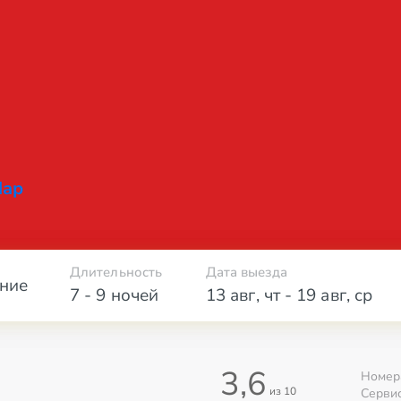
Мар
Длительность
Дата выезда
ние
7 - 9 ночей
13 авг
,
чт
-
19 авг
,
ср
3,6
Номер
из 10
Серви