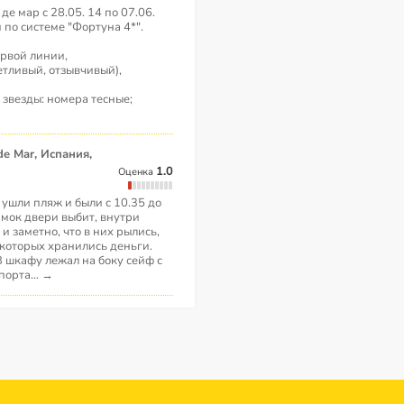
е мар с 28.05. 14 по 07.06.
 по системе "Фортуна 4*".
ервой линии,
етливый, отзывчивый),
4 звезды: номера тесные;
1.0
Оценка
, ушли пляж и были с 10.35 до
амок двери выбит, внутри
и заметно, что в них рылись,
 которых хранились деньги.
 шкафу лежал на боку сейф с
порта
...
→