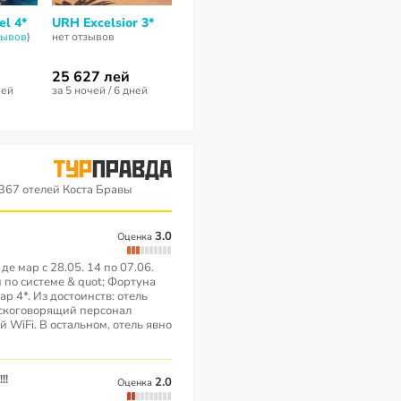
el 4*
URH Excelsior 3*
Maeva Hotel 1*
Almirall
Apartments 
зывов
)
нет отзывов
нет отзывов
нет отзывов
25 627 лей
30 542 лей
28 697 лей
ней
за 5 ночей / 6 дней
за 6 ночей / 7 дней
за 6 ночей / 7 
367 отелей Коста Бравы
3.0
Оценка
е мар с 28.05. 14 по 07.06.
 по системе & quot; Фортуна
ар 4*. Из достоинств: отель
сскоговорящий персонал
 WiFi. В остальном, отель явно
!!
2.0
Оценка