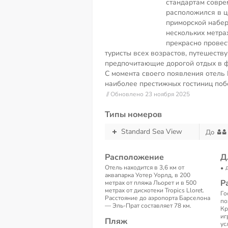
стандартам совре
расположился в ц
приморской набер
нескольких метрах
прекрасно провес
туристы всех возрастов, путешеств
предпочитающие дорогой отдых в 
С момента своего появления отель
наиболее престижных гостиниц побе
// Обновлено 23 ноября 2025
Типы номеров
Standard Sea View
До
Расположение
Д
Отель находится в 3,6 км от
аквапарка Уотер Уорлд, в 200
Р
метрах от пляжа Льорет и в 500
метрах от дискотеки Tropics Lloret.
Го
Расстояние до аэропорта Барселона
по
— Эль-Прат составляет 78 км.
Кр
иг
Пляж
ус