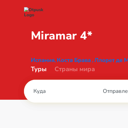
Miramar 4*
Испания
Коста Брава
Ллорет де 
,
,
Туры
Страны мира
Отправле