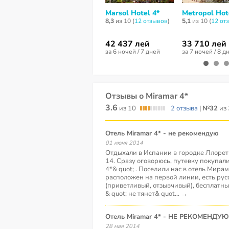
Marsol Hotel 4*
Metropol Hot
8,3
из 10 (
12 отзывов
)
5,1
из 10 (
12 от
42 437 лей
33 710 лей
за 6 ночей / 7 дней
за 7 ночей / 8 д
Отзывы о Miramar 4*
3.6
из 10
2 отзыва
|
№32
из 
Отель Miramar 4* - не рекомендую
01 июня 2014
Отдыхали в Испании в городке Ллорет д
14. Сразу оговорюсь, путевку покупали
4*& quot; . Поселили нас в отель Мирам
расположен на первой линии, есть ру
(приветливый, отзывчивый), бесплатный
& quot; не тянет& quot
...
→
Отель Miramar 4* - НЕ РЕКОМЕНДУЮ!
28 мая 2014