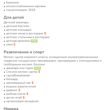
банкомат
оплата платежными картами
год реновации: 2018
Для детей
Детский аквапарк.
детский бассейн
детская площадка
детское меню в ресторане
детские стульчики в ресторане
детская кроватка
няня
Развлечение и спорт
Фитнес-центр мирового класса, оснащенный ультрасовременными
сердечно-сосудистыми тренажерами, тренажерами с отягощениями и
свободными весами. Боулинг.
аквапарк или горки
Спа или велнес-центр
сауна/баня/хамам
бильярд
тренажерный зал
водные развлечения
дайвинг
рыбная ловля
диско-клуб
организация экскурсий
Номера