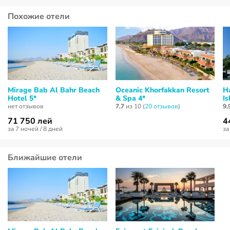
Похожие отели
Mirage Bab Al Bahr Beach
Oceanic Khorfakkan Resort
H
Hotel 5*
& Spa 4*
Is
нет отзывов
7,7
из 10 (
20 отзывов
)
9,
71 750 лей
4
за 7 ночей / 8 дней
за
Ближайшие отели