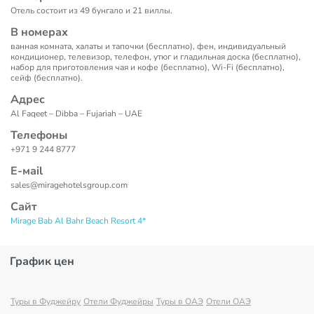
Отель состоит из 49 бунгало и 21 виллы.
В номерах
ванная комната, халаты и тапочки (бесплатно), фен, индивидуальный
кондиционер, телевизор, телефон, утюг и гладильная доска (бесплатно),
набор для приготовления чая и кофе (бесплатно), Wi-Fi (бесплатно),
сейф (бесплатно).
Адрес
Al Faqeet – Dibba – Fujariah – UAE
Телефоны
+971 9 244 8777
Е-маil
sales@miragehotelsgroup.com
Сайт
Mirage Bab Al Bahr Beach Resort 4*
График цен
Туры в Фуджейру
Отели Фуджейры
Туры в ОАЭ
Отели ОАЭ