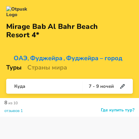
Mirage Bab Al Bahr Beach
Resort 4*
ОАЭ
Фуджейра
Фуджейра – город
,
,
Туры
Страны мира
Куда
7
-
9
ночей
8
из 10
Где купить тур?
отзывов 1