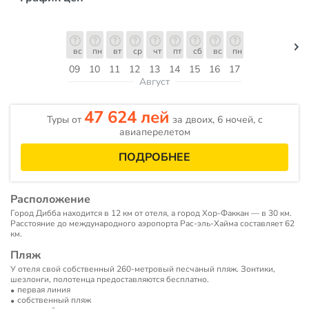
вс
пн
вт
ср
чт
пт
сб
вс
пн
09
10
11
12
13
14
15
16
17
Август
47 624 лей
Туры от
за двоих, 6 ночей, c
авиаперелетом
ПОДРОБНЕЕ
Расположение
Город Дибба находится в 12 км от отеля, а город Хор-Факкан — в 30 км.
Расстояние до международного аэропорта Рас-эль-Хайма составляет 62
км.
Пляж
У отеля свой собственный 260-метровый песчаный пляж. Зонтики,
шезлонги, полотенца предоставляются бесплатно.
первая линия
собственный пляж