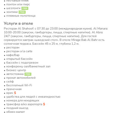
песчаный пляж
понтон или пирс
шезлонги
зонтики
пляжные полотенца
Услуги в отеле
Ресторан Al Shahoof: с 07:30 до 23:00 (международная кухня). Al Manara:
10:00-20:00 (закуски, гамбургеры, пицца, спиртные напитки). Al Abra:
24/7 (закуски, гамбургеры, пицца, спиртные напитки). Для гостей
сервируется завтрак «шведский стол». В отеле Mirage Bab Al Bahr есть
солнечная терраса. Бассейн 45 х 25 м, глубина 1,2 м.
ресторан
ресторан a la carte
кафе/бар
открытый бассейн
бассейн с подогревом
конференц-зал/банкетный зал
бизнес-центр
автостоянка
прокат автомобилей
сейф
бесплатный Wi-Fi
прачечная
врач
удобства для людей с инвалидностью
номера для некурящих
трансфер в/из аэропорта
поздний выезд
обмен валют