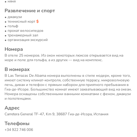
няня
Развлечение и спорт
джакузи
теннисный корт
гольф
прокат велосипедов
тренажерный зал
организация экскурсий
Номера
В отеле 25 номеров. Из окон некоторых люксов открывается вид на
море и поле для гольфа, а из других — вид на комплекс.
В номерах
В Las Terrazas De Abama номера выполнены в стиле модерн, кроме того,
имеют систему климат-контроля, собственную террасу, микроволновую
печь, диван и телефон с прямым набором для приятного пребывания в
Гиа-де-Исоре. Большинство комнат имеют захватывающий вид на океан.
Номера оснащены собственными ванными комнатами с феном, джакузи
и полотенцами.
Адрес
Carretera General TF-47, Km 9, 38687 Гиа-де-Исора, Испания
Телефоны
+34 922 746 006