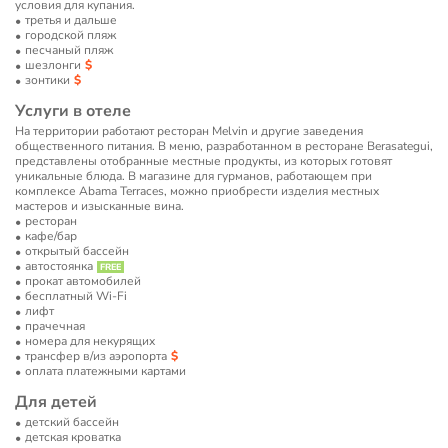
условия для купания.
третья и дальше
городской пляж
песчаный пляж
шезлонги
зонтики
Услуги в отеле
На территории работают ресторан Melvin и другие заведения
общественного питания. В меню, разработанном в ресторане Berasategui,
представлены отобранные местные продукты, из которых готовят
уникальные блюда. В магазине для гурманов, работающем при
комплексе Abama Terraces, можно приобрести изделия местных
мастеров и изысканные вина.
ресторан
кафе/бар
открытый бассейн
автостоянка
прокат автомобилей
бесплатный Wi-Fi
лифт
прачечная
номера для некурящих
трансфер в/из аэропорта
оплата платежными картами
Для детей
детский бассейн
детская кроватка