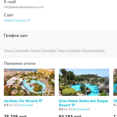
Е-маil
info@abamahotelresort.com
Сайт
Abama Terraces 5*
График цен
Туры в Тенерифе
Отели Тенерифе
Туры в Испанию
Отели Испании
Похожие отели
Jardines De Nivaria 5*
Gran Hotel Bahia del Duque
G
Resort 5*
6,8
из 10 (
4 отзывa
)
9,
8,9
из 10 (
8 отзывов
)
75 205 лей
83 183 лей
1