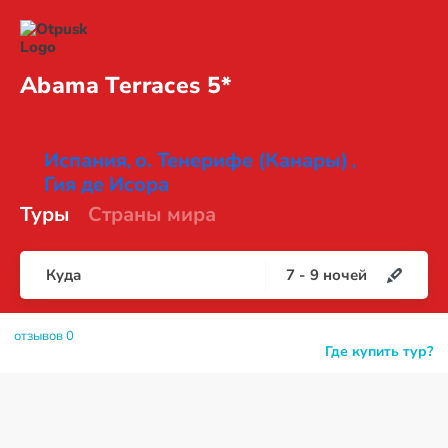
Abama
Terraces 5*
Испания
о. Тенерифе (Канары)
,
,
Гия де Исора
Туры
Страны мира
Куда
7
-
9
ночей
отзывов 0
Где купить тур?