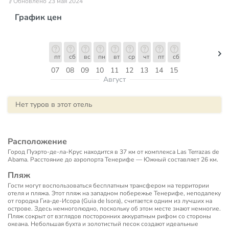
// Обновлено 23 мая 2024
График цен
пт
сб
вс
пн
вт
ср
чт
пт
сб
07
08
09
10
11
12
13
14
15
Август
Нет туров в этот отель
Расположение
Город Пуэрто-де-ла-Крус находится в 37 км от комплекса Las Terrazas de
Abama. Расстояние до аэропорта Тенерифе — Южный составляет 26 км.
Пляж
Гости могут воспользоваться бесплатным трансфером на территории
отеля и пляжа. Этот пляж на западном побережье Тенерифе, неподалеку
от городка Гиа-де-Исора (Guia de Isora), считается одним из лучших на
острове. Здесь немноголюдно, поскольку об этом месте знают немногие.
Пляж сокрыт от взглядов посторонних аккуратным рифом со стороны
океана. Небольшая бухта и золотистый песок создают идеальные