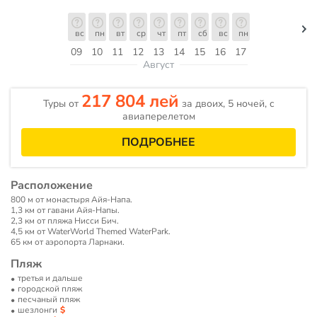
вс
пн
вт
ср
чт
пт
сб
вс
пн
09
10
11
12
13
14
15
16
17
Август
217 804 лей
Туры от
за двоих, 5 ночей, c
авиаперелетом
ПОДРОБНЕЕ
Расположение
800 м от монастыря Айя-Напа.
1,3 км от гавани Айя-Напы.
2,3 км от пляжа Нисси Бич.
4,5 км от WaterWorld Themed WaterPark.
65 км от аэропорта Ларнаки.
Пляж
третья и дальше
городской пляж
песчаный пляж
шезлонги