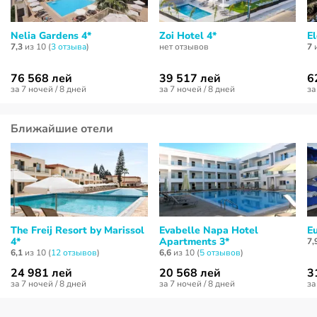
Nelia Gardens 4*
Zoi Hotel 4*
El
7,3
из 10 (
3 отзывa
)
нет отзывов
7
и
76 568 лей
39 517 лей
6
за 7 ночей / 8 дней
за 7 ночей / 8 дней
за
Ближайшие отели
The Freij Resort by Marissol
Evabelle Napa Hotel
E
4*
Apartments 3*
7,
6,1
из 10 (
12 отзывов
)
6,6
из 10 (
5 отзывов
)
24 981 лей
20 568 лей
3
за 7 ночей / 8 дней
за 7 ночей / 8 дней
за