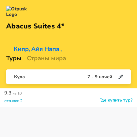
Abacus
Suites 4*
Кипр
Айя Напа
,
,
Туры
Страны мира
Куда
7
-
9
ночей
9,3
из 10
Где купить тур?
отзывов 2