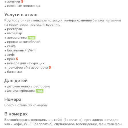
зонтики
пляжные полотенца
Услуги в отеле
Круглосуточная стойка регистрации, камера хранения багажа, магазины
на территории, места для курения.
ресторан
кафе/бар
автостоянка
прокат автомобилей
сейф
бесплатный Wi-Fi
лифт
врач
номера для некурящих
трансфер в/из аэропорта
банкомат
Для детей
детское меню в ресторане
детская кроватка
Номера
Всего в отеле 36 номеров.
В номерах
Балкон/терраса, холодильник, сейф (бесплатно), принадлежности для
чая и кофе, Wi-Fi (бесплатно), спутниковое телевидение, фен, телефон.