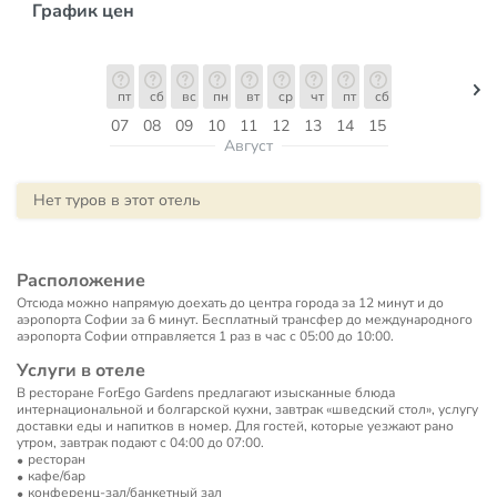
График цен
пт
сб
вс
пн
вт
ср
чт
пт
сб
07
08
09
10
11
12
13
14
15
Август
Нет туров в этот отель
Расположение
Отсюда можно напрямую доехать до центра города за 12 минут и до
аэропорта Софии за 6 минут. Бесплатный трансфер до международного
аэропорта Софии отправляется 1 раз в час с 05:00 до 10:00.
Услуги в отеле
В ресторане ForEgo Gardens предлагают изысканные блюда
интернациональной и болгарской кухни, завтрак «шведский стол», услугу
доставки еды и напитков в номер. Для гостей, которые уезжают рано
утром, завтрак подают с 04:00 до 07:00.
ресторан
кафе/бар
конференц-зал/банкетный зал