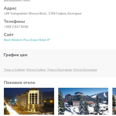
роскошном стиле.
Адрес
149 Tsarigradsko Shosse Blvd., 1784 София, Болгария
Телефоны
+359 2 817 8100
Сайт
Best Western Plus Expo Hotel 4*
График цен
Туры в Софию
Отели Софии
Туры в Болгарию
Отели Болгарии
Похожие отели