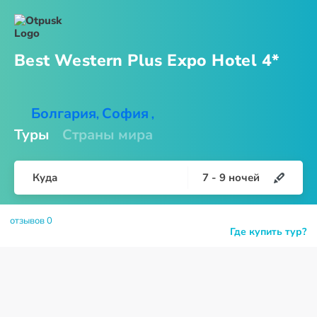
Best Western Plus Expo
Hotel 4*
Болгария
София
,
,
Туры
Страны мира
Куда
7
-
9
ночей
отзывов 0
Где купить тур?