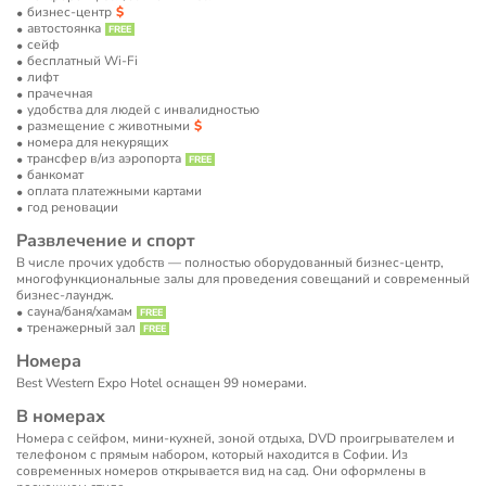
бизнес-центр
автостоянка
сейф
бесплатный Wi-Fi
лифт
прачечная
удобства для людей с инвалидностью
размещение с животными
номера для некурящих
трансфер в/из аэропорта
банкомат
оплата платежными картами
год реновации
Развлечение и спорт
В числе прочих удобств — полностью оборудованный бизнес-центр,
многофункциональные залы для проведения совещаний и современный
бизнес-лаундж.
сауна/баня/хамам
тренажерный зал
Номера
Best Western Expo Hotel оснащен 99 номерами.
В номерах
Номера с сейфом, мини-кухней, зоной отдыха, DVD проигрывателем и
телефоном с прямым набором, который находится в Софии. Из
современных номеров открывается вид на сад. Они оформлены в