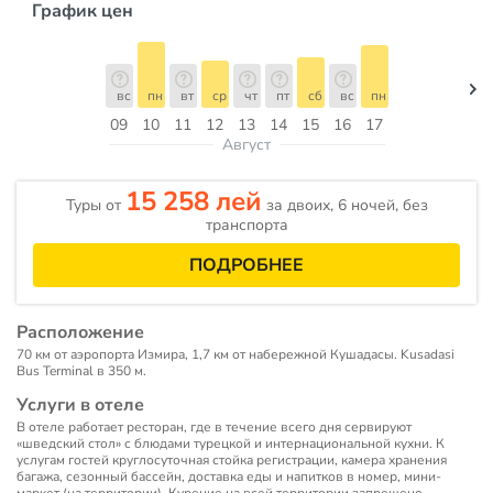
График цен
вс
пн
вт
ср
чт
пт
сб
вс
пн
09
10
11
12
13
14
15
16
17
Август
15 258 лей
Туры от
за двоих, 6 ночей, без
транспорта
ПОДРОБНЕЕ
Расположение
70 км от аэропорта Измира, 1,7 км от набережной Кушадасы. Kusadasi
Bus Terminal в 350 м.
Услуги в отеле
В отеле работает ресторан, где в течение всего дня сервируют
«шведский стол» с блюдами турецкой и интернациональной кухни. К
услугам гостей круглосуточная стойка регистрации, камера хранения
багажа, сезонный бассейн, доставка еды и напитков в номер, мини-