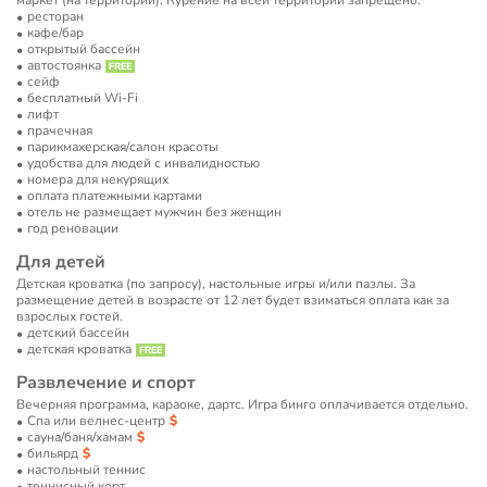
маркет (на территории). Курение на всей территории запрещено.
ресторан
кафе/бар
открытый бассейн
автостоянка
сейф
бесплатный Wi-Fi
лифт
прачечная
парикмахерская/салон красоты
удобства для людей с инвалидностью
номера для некурящих
оплата платежными картами
отель не размещает мужчин без женщин
год реновации
Для детей
Детская кроватка (по запросу), настольные игры и/или пазлы. За
размещение детей в возрасте от 12 лет будет взиматься оплата как за
взрослых гостей.
детский бассейн
детская кроватка
Развлечение и спорт
Вечерняя программа, караоке, дартс. Игра бинго оплачивается отдельно.
Спа или велнес-центр
сауна/баня/хамам
бильярд
настольный теннис
теннисный корт