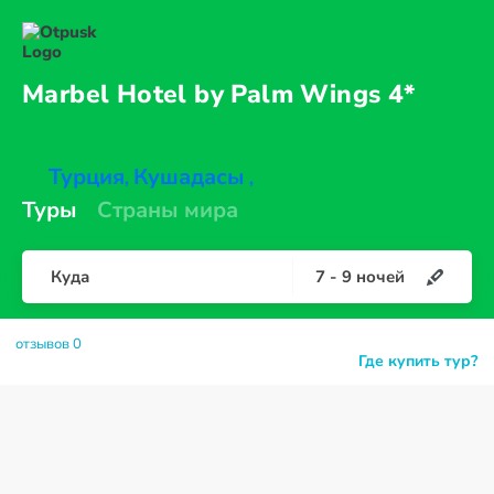
Marbel Hotel by Palm
Wings 4*
Турция
Кушадасы
,
,
Туры
Страны мира
Куда
7
-
9
ночей
отзывов 0
Где купить тур?