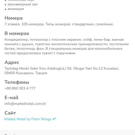
тренажерный зал
анимация
Номера
7 этажей, 105 номеров. Типы номеров: стандартные, семейные.
В номерах
Кондиционер, телевизор с плоским экраном, сейф, мини-бар, ванная
комната с душем, туалетно-косметические принадлежности, постельное
белье, полотенца, фен. В специальных номерах для маломобильных
гостей предусмотрен туалет с поручнями.
Адрес
Taslidag Mevkii Soke Yolu AdaliogluLI Sit. Otogar Yani No:12 Kusadasi,
09400 Кушадасы, Турция
Телефоны
+90 850 303 4 777
Е-маil
info@marbelhotel.com.tr
/
Сайт
Marbel Hotel by Palm Wings 4*