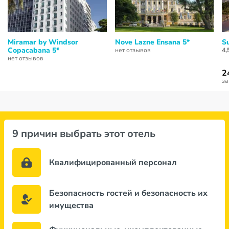
Miramar by Windsor
Nove Lazne Ensana 5*
S
Copacabana 5*
нет отзывов
4,
нет отзывов
2
за
9 причин выбрать этот отель
Квалифицированный персонал
Безопасность гостей и безопасность их
имущества