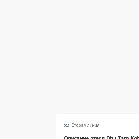
пт
сб
вс
пн
вт
ср
чт
07
08
09
10
11
12
13
Вторая линия
Описание отеля Bhu Tarn Koh