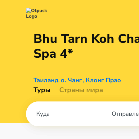
Bhu Tarn Koh Ch
Spa 4*
Таиланд
о. Чанг
Клонг Прао
,
,
Туры
Страны мира
Отправле