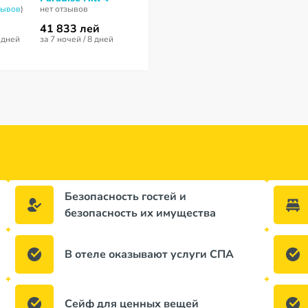
зывов
)
нет отзывов
7,3
из 10 (
6 отзывов
)
7,8
из 10 (
10 от
41 833 лей
41 656 лей
46 597 лей
1 дней
за 7 ночей / 8 дней
за 7 ночей / 8 дней
за 7 ночей / 8 
Безопасность гостей и
безопасность их имущества
В отеле оказывают услуги СПА
Сейф для ценных вещей