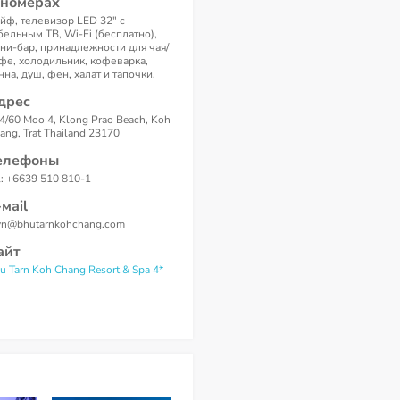
 номерах
йф, телевизор LED 32" с
бельным ТВ, Wi-Fi (бесплатно),
ни-бар, принадлежности для чая/
фе, холодильник, кофеварка,
нна, душ, фен, халат и тапочки.
дрес
4/60 Moo 4, Klong Prao Beach, Koh
ang, Trat Thailand 23170
елефоны
l: +6639 510 810-1
-маil
vn@bhutarnkohchang.com
айт
u Tarn Koh Chang Resort & Spa 4*