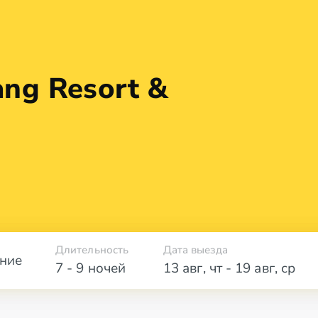
ang Resort &
Длительность
Дата выезда
ние
7 - 9 ночей
13 авг
,
чт
-
19 авг
,
ср