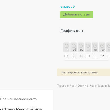
отзывов 0
Добавить отзыв
График цен
пт
сб
вс
пн
вт
ср
чт
пт
пт
сб
вс
пн
вт
ср
ч
14
15
16
17
18
19
20
21
07
08
09
10
11
12
1
Август
Нет туров в этот отель
Туры в о. Чанг
Отели о. Чанг
Туры в Т
Спа или велнес-центр
 Chang Resort & Spa