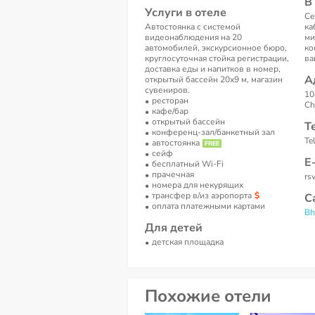
В
Услуги в отеле
Се
Автостоянка с системой
ка
видеонаблюдения на 20
ми
автомобилей, экскурсионное бюро,
ко
круглосуточная стойка регистрации,
ва
доставка еды и напитков в номер,
А
открытый бассейн 20х9 м, магазин
сувениров.
10
ресторан
Ch
кафе/бар
открытый бассейн
Т
конференц-зал/банкетный зал
Te
автостоянка
сейф
Е
бесплатный Wi-Fi
прачечная
rs
номера для некурящих
трансфер в/из аэропорта
С
оплата платежными картами
Bh
Для детей
детская площадка
Похожие отели