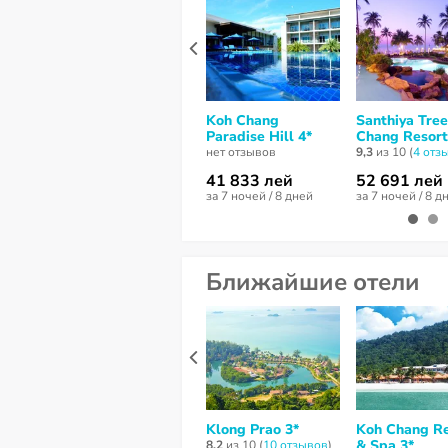
Koh Chang
Santhiya Tre
Paradise Hill 4*
Chang Resort
нет отзывов
9,3
из 10 (
4 отз
41 833 лей
52 691 лей
за 7 ночей / 8 дней
за 7 ночей / 8 д
Ближайшие отели
Klong Prao 3*
Koh Chang Re
& Spa 3*
8,2
из 10 (
10 отзывов
)