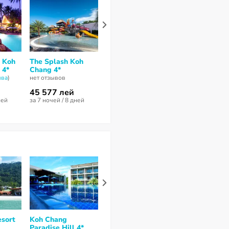
e Koh
The Splash Koh
Chivapuri Beach
The Dewa Ko
 4*
Chang 4*
Resort 4*
Chang 4*
ывa
)
нет отзывов
нет отзывов
9,5
из 10 (
4 отз
45 577 лей
39 791 лей
46 712 лей
ней
за 7 ночей / 8 дней
за 7 ночей / 8 дней
за 7 ночей / 8 
sort
Koh Chang
Annika Koh Chang
Coconut Bea
Paradise Hill 4*
4*
Resort 3*