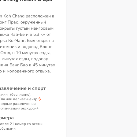
rn Koh Chang расположен в
онг Прао, окруженный
покрыты густым мангровым
ляжа Кай-Бэ и в 5,3 км от
рка Ко-Чанг. Был открыт в
питомник и водопад Клонг
Сэнд, в 10 минутах езды,
 минутах езды, водопад
евня Банг Бао в 45 минутах
о и молодежного отдыха.
азвлечение и спорт
якинг (бесплатно).
Спа или велнес-центр
водные развлечения
организация экскурсий
омера
отеле 21 номер со всеми
обствами.