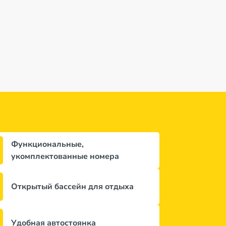
зывов
)
9,3
из 10 (
4 отзывa
)
52 691 лей
42 965 лей
дней
за 7 ночей / 8 дней
за 7 ночей / 8 дней
Функциональные,
укомплектованные номера
Открытый бассейн для отдыха
Удобная автостоянка