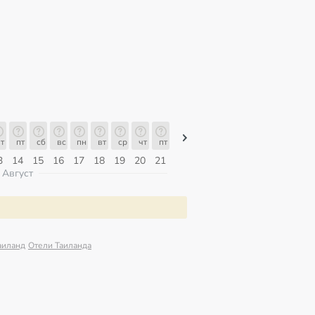
т
пт
сб
вс
пн
вт
ср
чт
пт
пт
сб
вс
пн
вт
ср
3
14
15
16
17
18
19
20
21
07
08
09
10
11
12
Август
аиланд
Отели Таиланда