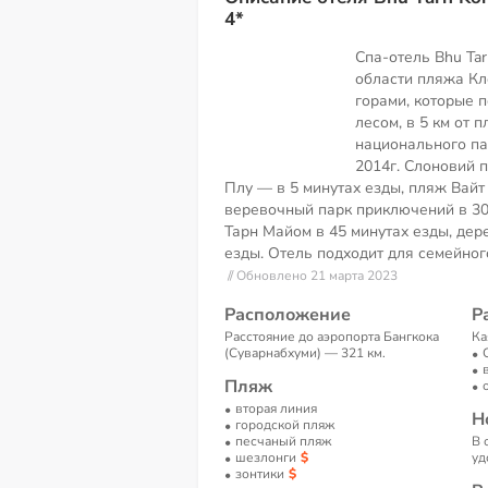
4*
Спа-отель Bhu Ta
области пляжа Кл
горами, которые 
лесом, в 5 км от п
национального па
2014г. Слоновий 
Плу — в 5 минутах езды, пляж Вайт 
веревочный парк приключений в 30
Тарн Майом в 45 минутах езды, дер
езды. Отель подходит для семейног
// Обновлено 21 марта 2023
Расположение
Р
Расстояние до аэропорта Бангкока
Ка
(Суварнабхуми) — 321 км.
Пляж
вторая линия
Н
городской пляж
песчаный пляж
В 
шезлонги
уд
зонтики