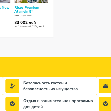
t New
Rixos Premium
Tolip Hotel
Porto Marina
Alamein 5*
Alexandria 5*
Resort & Spa
нет отзывов
нет отзывов
нет отзывов
83 002 лей
32 876 лей
за 14 ночей / 15 дней
за 5 ночей / 6 
Безопасность гостей и
безопасность их имущества
Отдых и занимательная программа
для детей