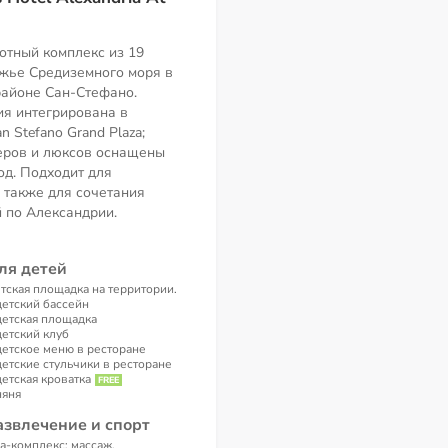
тный комплекс из 19
жье Средиземного моря в
айоне Сан-Стефано.
ия интегрирована в
n Stefano Grand Plaza;
еров и люксов оснащены
од. Подходит для
 также для сочетания
 по Александрии.
ля детей
тская площадка на территории.
детский бассейн
детская площадка
детский клуб
детское меню в ресторане
детские стульчики в ресторане
детская кроватка
няня
азвлечение и спорт
а-комплекс: массаж,