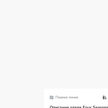
пт
сб
вс
пн
вт
ср
чт
07
08
09
10
11
12
13
Первая линия
Описание отеля Four Seasons