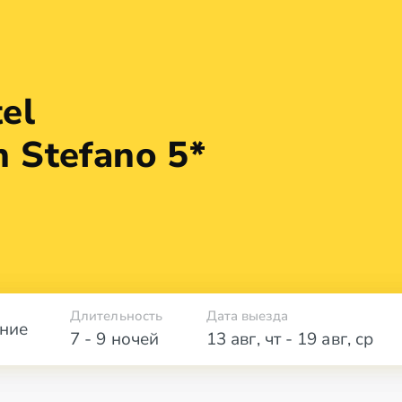
el
an
Stefano 5*
Длительность
Дата выезда
ние
7 - 9 ночей
13 авг
,
чт
-
19 авг
,
ср