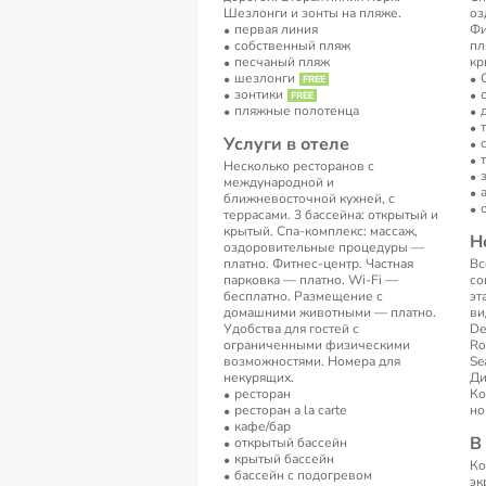
Шезлонги и зонты на пляже.
оз
первая линия
Фи
собственный пляж
пл
песчаный пляж
кр
шезлонги
зонтики
пляжные полотенца
Услуги в отеле
Несколько ресторанов с
международной и
ближневосточной кухней, с
террасами. 3 бассейна: открытый и
крытый. Спа-комплекс: массаж,
Н
оздоровительные процедуры —
платно. Фитнес-центр. Частная
Вс
парковка — платно. Wi-Fi —
со
бесплатно. Размещение с
эт
домашними животными — платно.
ви
Удобства для гостей с
De
ограниченными физическими
Ro
возможностями. Номера для
Se
некурящих.
Ди
ресторан
Ко
ресторан a la carte
но
кафе/бар
В
открытый бассейн
крытый бассейн
Ко
бассейн с подогревом
эк