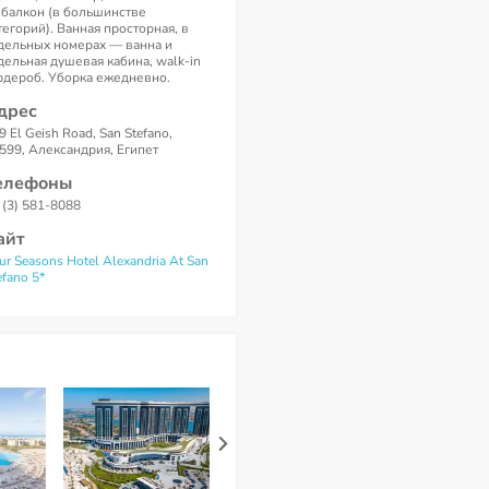
; балкон (в большинстве
тегорий). Ванная просторная, в
дельных номерах — ванна и
дельная душевая кабина, walk-in
рдероб. Уборка ежедневно.
дрес
9 El Geish Road, San Stefano,
599, Александрия, Египет
елефоны
 (3) 581-8088
айт
ur Seasons Hotel Alexandria At San
efano 5*