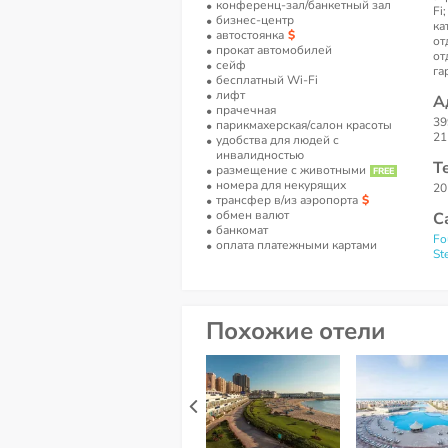
конференц-зал/банкетный зал
Fi
бизнес-центр
ка
автостоянка
от
прокат автомобилей
от
сейф
га
бесплатный Wi-Fi
лифт
А
прачечная
39
парикмахерская/салон красоты
21
удобства для людей с
инвалидностью
Т
размещение с животными
номера для некурящих
20
трансфер в/из аэропорта
обмен валют
С
банкомат
Fo
оплата платежными картами
St
Похожие отели