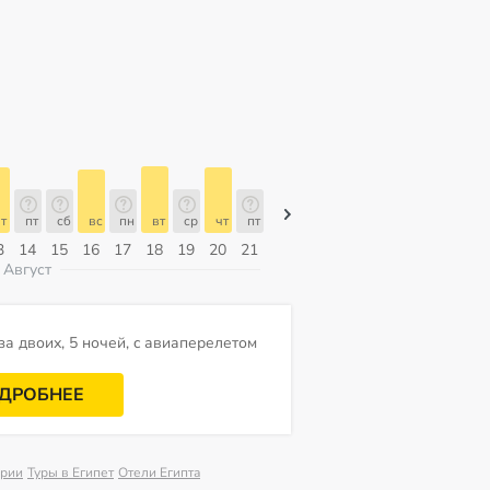
т
пт
сб
вс
пн
вт
ср
чт
пт
пт
сб
вс
пн
вт
ср
3
14
15
16
17
18
19
20
21
07
08
09
10
11
12
Август
за двоих, 5 ночей, c авиаперелетом
ДРОБНЕЕ
дрии
Туры в Египет
Отели Египта