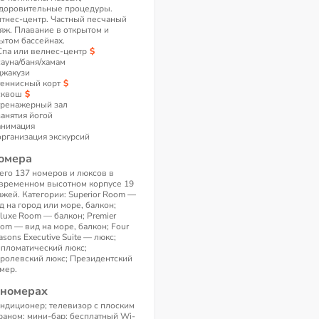
доровительные процедуры.
тнес-центр. Частный песчаный
яж. Плавание в открытом и
ытом бассейнах.
Спа или велнес-центр
сауна/баня/хамам
джакузи
теннисный корт
сквош
тренажерный зал
занятия йогой
анимация
организация экскурсий
омера
его 137 номеров и люксов в
временном высотном корпусе 19
ажей. Категории: Superior Room —
д на город или море, балкон;
luxe Room — балкон; Premier
om — вид на море, балкон; Four
asons Executive Suite — люкс;
пломатический люкс;
ролевский люкс; Президентский
мер.
 номерах
ндиционер; телевизор с плоским
раном; мини-бар; бесплатный Wi-