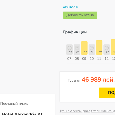
отзывов 0
Добавить отзыв
График цен
пт
сб
вс
пн
вт
ср
чт
пт
пт
сб
вс
пн
вт
ср
ч
14
15
16
17
18
19
20
21
07
08
09
10
11
12
1
Август
46 989 лей
Туры от
ПО
Песчаный пляж
Туры в Александрию
Отели Алексан
 Hotel Alexandria At