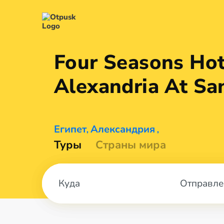
Four Seasons Hot
Alexandria At S
Египет
Александрия
,
,
Туры
Страны мира
Отправле