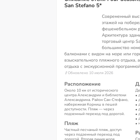
San Stefano 5*
Современный высо
этажей на побере
фешенебельном р
Архитектура здан
торговый центр Sa
большинство ном
балконами с видом на море или гор
взыскательного пляжного отдыха, а
отдыха с экскурсионной программой
// Обновлено 10 июля 2026
Расположение
Д
Около 10 км от исторического
Де
центра Александрии и библиотеки
Александрина. Район Сан-Стефано,
набережная Корниш в пешей
доступности. Пляж — через
подземный переход под дорогой.
Пляж
Частный песчаный пляж, доступ
Р
через подземный переход под
дорогой. Вторая линия моря.
Сп