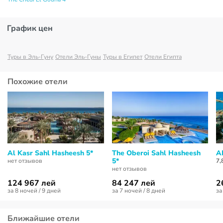
График цен
Туры в Эль-Гуну
Отели Эль-Гуны
Туры в Египет
Отели Египта
Похожие отели
Al Kasr Sahl Hasheesh 5*
The Oberoi Sahl Hasheesh
A
5*
нет отзывов
7,
нет отзывов
124 967 лей
84 247 лей
2
за 8 ночей / 9 дней
за 7 ночей / 8 дней
за
Ближайшие отели