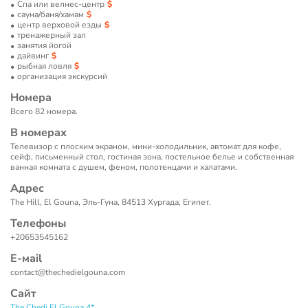
Спа или велнес-центр
сауна/баня/хамам
центр верховой езды
тренажерный зал
занятия йогой
дайвинг
рыбная ловля
организация экскурсий
Номера
Всего 82 номера.
В номерах
Телевизор с плоским экраном, мини-холодильник, автомат для кофе,
сейф, письменный стол, гостиная зона, постельное белье и собственная
ванная комната с душем, феном, полотенцами и халатами.
Адрес
The Hill, El Gouna, Эль-Гуна, 84513 Хургада, Египет.
Телефоны
+20653545162
Е-маil
contact@thechedielgouna.com
Сайт
The Chedi El Gouna 4*