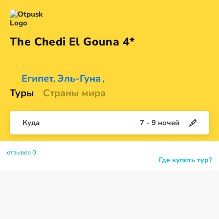
The Chedi El
Gouna 4*
Египет
Эль-Гуна
,
,
Туры
Страны мира
Куда
7
-
9
ночей
отзывов 0
Где купить тур?