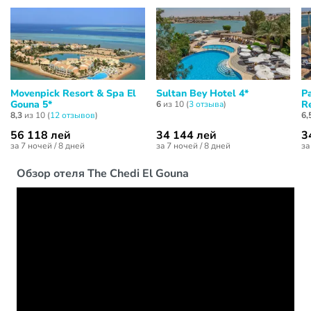
Movenpick Resort & Spa El
Sultan Bey Hotel 4*
P
Gouna 5*
Re
6
из 10 (
3 отзывa
)
8,3
из 10 (
12 отзывов
)
6,
56 118 лей
34 144 лей
3
за 7 ночей / 8 дней
за 7 ночей / 8 дней
за
Обзор отеля The Chedi El Gouna