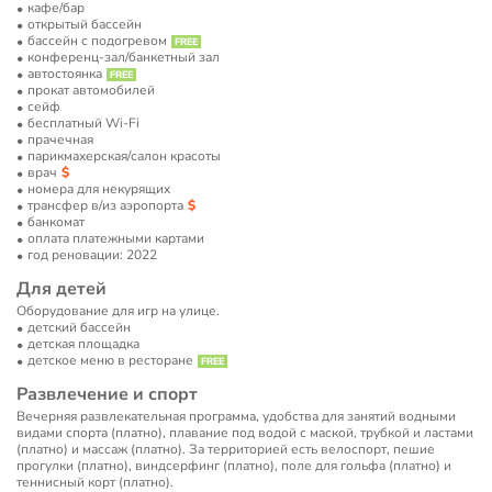
кафе/бар
открытый бассейн
бассейн с подогревом
конференц-зал/банкетный зал
автостоянка
прокат автомобилей
сейф
бесплатный Wi-Fi
прачечная
парикмахерская/салон красоты
врач
номера для некурящих
трансфер в/из аэропорта
банкомат
оплата платежными картами
год реновации: 2022
Для детей
Оборудование для игр на улице.
детский бассейн
детская площадка
детское меню в ресторане
Развлечение и спорт
Вечерняя развлекательная программа, удобства для занятий водными
видами спорта (платно), плавание под водой с маской, трубкой и ластами
(платно) и массаж (платно). За территорией есть велоспорт, пешие
прогулки (платно), виндсерфинг (платно), поле для гольфа (платно) и
теннисный корт (платно).