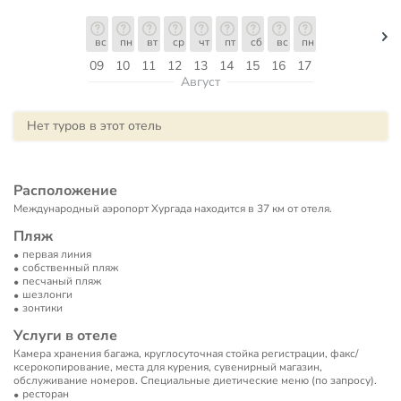
вс
пн
вт
ср
чт
пт
сб
вс
пн
09
10
11
12
13
14
15
16
17
Август
Нет туров в этот отель
Расположение
Международный аэропорт Хургада находится в 37 км от отеля.
Пляж
первая линия
собственный пляж
песчаный пляж
шезлонги
зонтики
Услуги в отеле
Камера хранения багажа, круглосуточная стойка регистрации, факс/
ксерокопирование, места для курения, сувенирный магазин,
обслуживание номеров. Специальные диетические меню (по запросу).
ресторан