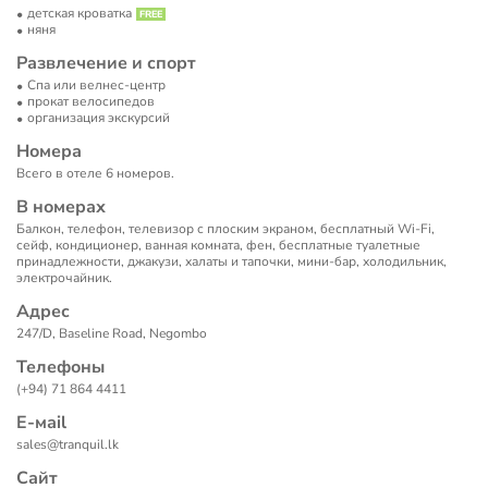
детская кроватка
няня
Развлечение и спорт
Спа или велнес-центр
прокат велосипедов
организация экскурсий
Номера
Всего в отеле 6 номеров.
В номерах
Балкон, телефон, телевизор с плоским экраном, бесплатный Wi-Fi,
сейф, кондиционер, ванная комната, фен, бесплатные туалетные
принадлежности, джакузи, халаты и тапочки, мини-бар, холодильник,
электрочайник.
Адрес
247/D, Baseline Road, Negombo
Телефоны
(+94) 71 864 4411
Е-маil
sales@tranquil.lk
Сайт