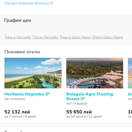
Tranquil Negombo Boutique 5*
График цен
Туры в Негомбо
Отели Негомбо
Туры в Шри-Ланку
Отели Шри-Ланки
Похожие отели
Heritance Negombo 5*
Bolagala Agro Floating
J
Resort 5*
нет отзывов
не
нет отзывов
52 132 лей
55 650 лей
1
за 7 ночей / 8 дней
за 10 ночей / 11 дней
за