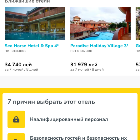
Ближайшие отели
Sea Horse Hotel & Spa 4*
Paradise Holiday Village 3*
G
нет отзывов
нет отзывов
не
34 740 лей
31 979 лей
5
за 7 ночей / 8 дней
за 7 ночей / 8 дней
за
7 причин выбрать этот отель
Квалифицированный персонал
Безопасность гостей и безопасность их