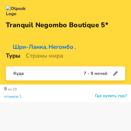
Tranquil Negombo
Boutique 5*
Шри-Ланка
Негомбо
,
,
Туры
Страны мира
Куда
7
-
9
ночей
9
из 10
Где купить тур?
отзывов 1