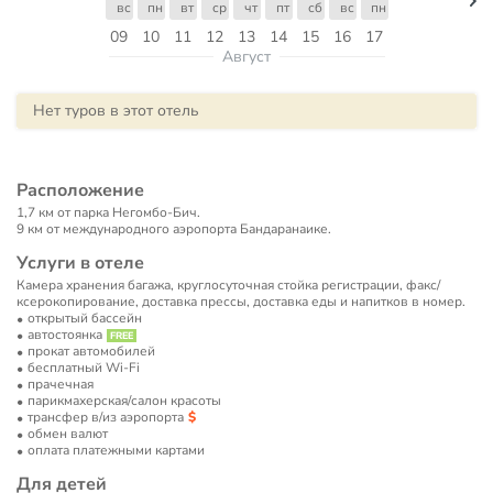
вс
пн
вт
ср
чт
пт
сб
вс
пн
09
10
11
12
13
14
15
16
17
Август
Нет туров в этот отель
Расположение
1,7 км от парка Негомбо-Бич.
9 км от международного аэропорта Бандаранаике.
Услуги в отеле
Камера хранения багажа, круглосуточная стойка регистрации, факс/
ксерокопирование, доставка прессы, доставка еды и напитков в номер.
открытый бассейн
автостоянка
прокат автомобилей
бесплатный Wi-Fi
прачечная
парикмахерская/салон красоты
трансфер в/из аэропорта
обмен валют
оплата платежными картами
Для детей