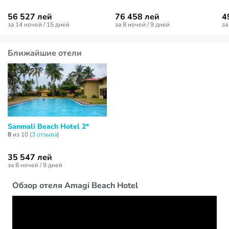
56 527 лей
76 458 лей
4
за 14 ночей / 15 дней
за 8 ночей / 9 дней
за
Ближайшие отели
Sanmali Beach Hotel 2*
8
из 10 (
3 отзывa
)
35 547 лей
за 8 ночей / 9 дней
Обзор отеля Amagi Beach Hotel