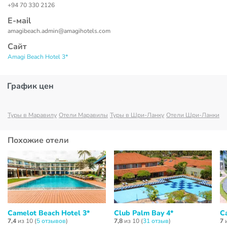
+94 70 330 2126
Е-маil
amagibeach.admin@amagihotels.com
Сайт
Amagi Beach Hotel 3*
График цен
Туры в Маравилу
Отели Маравилы
Туры в Шри-Ланку
Отели Шри-Ланки
Похожие отели
Camelot Beach Hotel 3*
Club Palm Bay 4*
C
7,4
из 10 (
5 отзывов
)
7,8
из 10 (
31 отзыв
)
7
и