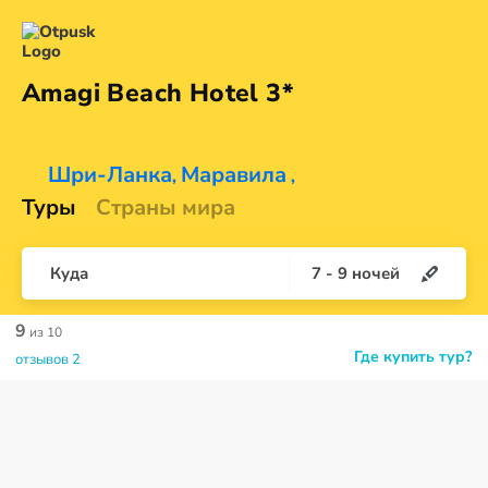
Amagi Beach
Hotel 3*
Шри-Ланка
Маравила
,
,
Туры
Страны мира
Куда
7
-
9
ночей
9
из 10
Где купить тур?
отзывов 2