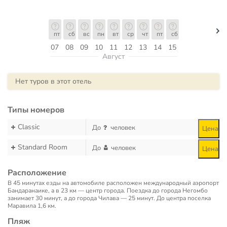
пт
сб
вс
пн
вт
ср
чт
пт
сб
07
08
09
10
11
12
13
14
15
Август
Нет туров в этот отель
Типы номеров
Classic
До
человек
Цена
Standard Room
До
человек
Цена
Расположение
В 45 минутах езды на автомобиле расположен международный аэропорт
Бандаранаике, а в 23 км — центр города. Поездка до города Негомбо
занимает 30 минут, а до города Чилава — 25 минут. До центра поселка
Маравила 1,6 км.
Пляж