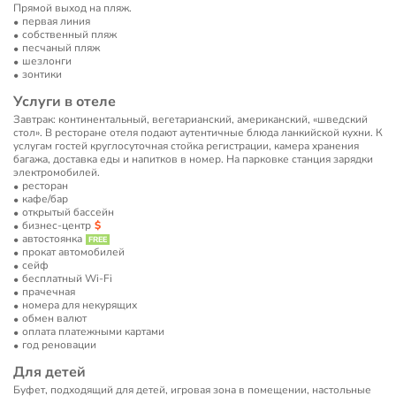
Прямой выход на пляж.
первая линия
собственный пляж
песчаный пляж
шезлонги
зонтики
Услуги в отеле
Завтрак: континентальный, вегетарианский, американский, «шведский
стол». В ресторане отеля подают аутентичные блюда ланкийской кухни. К
услугам гостей круглосуточная стойка регистрации, камера хранения
багажа, доставка еды и напитков в номер. На парковке станция зарядки
электромобилей.
ресторан
кафе/бар
открытый бассейн
бизнес-центр
автостоянка
прокат автомобилей
сейф
бесплатный Wi-Fi
прачечная
номера для некурящих
обмен валют
оплата платежными картами
год реновации
Для детей
Буфет, подходящий для детей, игровая зона в помещении, настольные