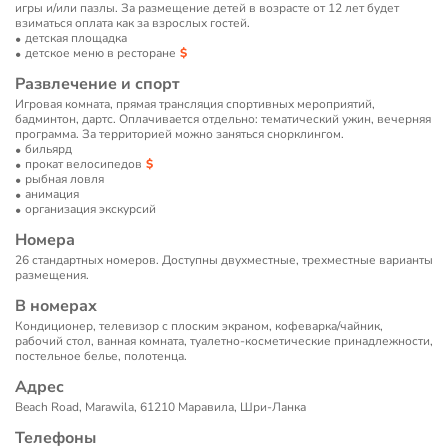
игры и/или пазлы. За размещение детей в возрасте от 12 лет будет
взиматься оплата как за взрослых гостей.
детская площадка
детское меню в ресторане
Развлечение и спорт
Игровая комната, прямая трансляция спортивных мероприятий,
бадминтон, дартс. Оплачивается отдельно: тематический ужин, вечерняя
программа. За территорией можно заняться снорклингом.
бильярд
прокат велосипедов
рыбная ловля
анимация
организация экскурсий
Номера
26 стандартных номеров. Доступны двухместные, трехместные варианты
размещения.
В номерах
Кондиционер, телевизор с плоским экраном, кофеварка/чайник,
рабочий стол, ванная комната, туалетно-косметические принадлежности,
постельное белье, полотенца.
Адрес
Beach Road, Marawila, 61210 Маравила, Шри-Ланка
Телефоны