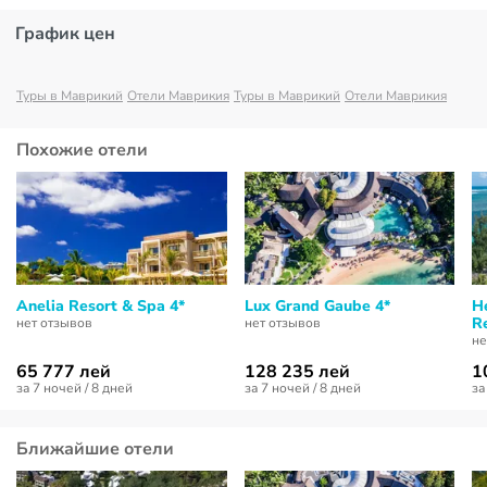
График цен
Туры в Маврикий
Отели Маврикия
Туры в Маврикий
Отели Маврикия
Похожие отели
Anelia Resort & Spa 4*
Lux Grand Gaube 4*
H
Re
нет отзывов
нет отзывов
не
65 777 лей
128 235 лей
1
за 7 ночей / 8 дней
за 7 ночей / 8 дней
за
Ближайшие отели