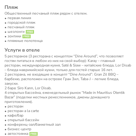
Пляж
Общественный песчаный пляж рядом с отелем.
первая линия
городской пляж
песчаный пляж
шезлонги
зонтики
пляжные полотенца
Услуги в отеле
5 ресторанов (3 ресторана с концептом “Dine Around”, что позволяет
гостям питаться в любом из них на свой выбор): Karay – главный
ресторан, международная кухня, Saté & Siaw – китайские блюда, Lor Disab
– блюда маврикийской кухни, только для гостей старше 16 лет.
2 ресторана, не входящие в концепт “Dine Around”: Gran Zil BBQ –
барбекю, расположен на острове Гран Зил, Taba-J – легкие блюда,
закуски.
2 бара: Siro Kann, Lor Disab.
4 открытых бассейна, еженедельный рынок “Made in Mauritius Otentik
Bazar” (поделки местных ремесленников, джемы домашнего
приготовления).
ресторан
ресторан a la carte
кафе/бар
открытый бассейн
конференц-зал/банкетный зал
бизнес-центр
автостоянка