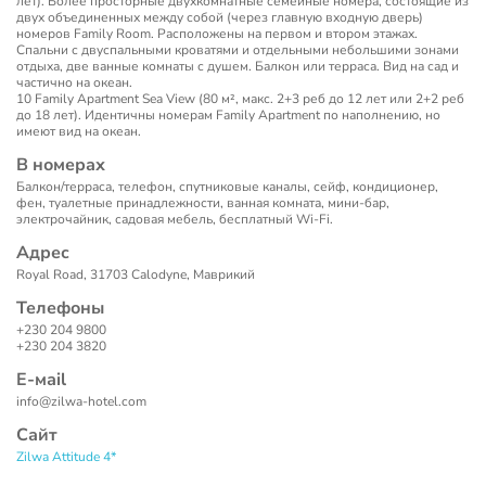
лет). Более просторные двухкомнатные семейные номера, состоящие из
двух объединенных между собой (через главную входную дверь)
номеров Family Room. Расположены на первом и втором этажах.
Спальни с двуспальными кроватями и отдельными небольшими зонами
отдыха, две ванные комнаты с душем. Балкон или терраса. Вид на сад и
частично на океан.
10 Family Apartment Sea View (80 м², макс. 2+3 реб до 12 лет или 2+2 реб
до 18 лет). Идентичны номерам Family Apartment по наполнению, но
имеют вид на океан.
В номерах
Балкон/терраса, телефон, спутниковые каналы, сейф, кондиционер,
фен, туалетные принадлежности, ванная комната, мини-бар,
электрочайник, садовая мебель, бесплатный Wi-Fi.
Адрес
Royal Road, 31703 Calodyne, Маврикий
Телефоны
+230 204 9800
+230 204 3820
Е-маil
info@zilwa-hotel.com
Сайт
Zilwa Attitude 4*