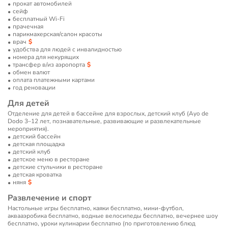
прокат автомобилей
сейф
бесплатный Wi-Fi
прачечная
парикмахерская/салон красоты
врач
удобства для людей с инвалидностью
номера для некурящих
трансфер в/из аэропорта
обмен валют
оплата платежными картами
год реновации
Для детей
Отделение для детей в бассейне для взрослых, детский клуб (Ayo de
Dodo 3–12 лет, познавательные, развивающие и развлекательные
мероприятия).
детский бассейн
детская площадка
детский клуб
детское меню в ресторане
детские стульчики в ресторане
детская кроватка
няня
Развлечение и спорт
Настольные игры бесплатно, каяки бесплатно, мини-футбол,
аквааэробика бесплатно, водные велосипеды бесплатно, вечернее шоу
бесплатно, уроки кулинарии бесплатно (по приготовлению блюд