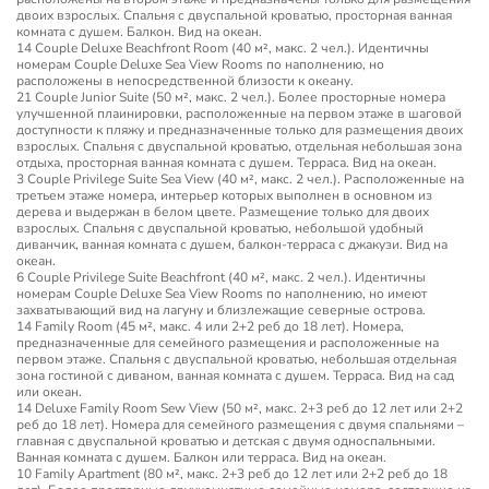
двоих взрослых. Спальня с двуспальной кроватью, просторная ванная
комната с душем. Балкон. Вид на океан.
14 Couple Deluxe Beachfront Room (40 м², макс. 2 чел.). Идентичны
номерам Сouple Deluxe Sea View Rooms по наполнению, но
расположены в непосредственной близости к океану.
21 Couple Junior Suite (50 м², макс. 2 чел.). Более просторные номера
улучшенной плаинировки, расположенные на первом этаже в шаговой
доступности к пляжу и предназначенные только для размещения двоих
взрослых. Спальня с двуспальной кроватью, отдельная небольшая зона
отдыха, просторная ванная комната с душем. Терраса. Вид на океан.
3 Couple Privilege Suite Sea View (40 м², макс. 2 чел.). Расположенные на
третьем этаже номера, интерьер которых выполнен в основном из
дерева и выдержан в белом цвете. Размещение только для двоих
взрослых. Спальня с двуспальной кроватью, небольшой удобный
диванчик, ванная комната с душем, балкон-терраса с джакузи. Вид на
океан.
6 Couple Privilege Suite Beachfront (40 м², макс. 2 чел.). Идентичны
номерам Сouple Deluxe Sea View Rooms по наполнению, но имеют
захватывающий вид на лагуну и близлежащие северные острова.
14 Family Room (45 м², макс. 4 или 2+2 реб до 18 лет). Номера,
предназначенные для семейного размещения и расположенные на
первом этаже. Спальня с двуспальной кроватью, небольшая отдельная
зона гостиной с диваном, ванная комната с душем. Терраса. Вид на сад
или океан.
14 Deluxe Family Room Sew View (50 м², макс. 2+3 реб до 12 лет или 2+2
реб до 18 лет). Номера для семейного размещения с двумя спальнями –
главная с двуспальной кроватью и детская с двумя односпальными.
Ванная комната с душем. Балкон или терраса. Вид на океан.
10 Family Apartment (80 м², макс. 2+3 реб до 12 лет или 2+2 реб до 18