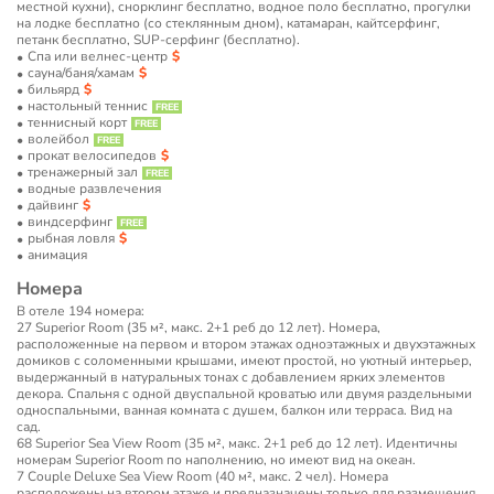
местной кухни), снорклинг бесплатно, водное поло бесплатно, прогулки
на лодке бесплатно (со стеклянным дном), катамаран, кайтсерфинг,
петанк бесплатно, SUP-серфинг (бесплатно).
Спа или велнес-центр
сауна/баня/хамам
бильярд
настольный теннис
теннисный корт
волейбол
прокат велосипедов
тренажерный зал
водные развлечения
дайвинг
виндсерфинг
рыбная ловля
анимация
Номера
В отеле 194 номера:
27 Superior Room (35 м², макс. 2+1 реб до 12 лет). Номера,
расположенные на первом и втором этажах одноэтажных и двухэтажных
домиков с соломенными крышами, имеют простой, но уютный интерьер,
выдержанный в натуральных тонах с добавлением ярких элементов
декора. Спальня с одной двуспальной кроватью или двумя раздельными
односпальными, ванная комната с душем, балкон или терраса. Вид на
сад.
68 Superior Sea View Room (35 м², макс. 2+1 реб до 12 лет). Идентичны
номерам Superior Room по наполнению, но имеют вид на океан.
7 Couple Deluxe Sea View Room (40 м², макс. 2 чел). Номера
расположены на втором этаже и предназначены только для размещения