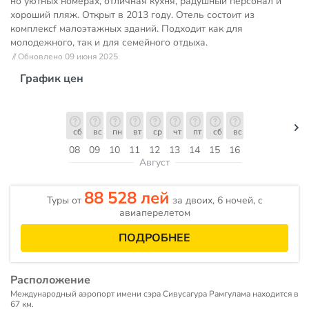
но уютных номерах, отличная кухня, радушный персонал и
хороший пляж. Открыт в 2013 году. Отель состоит из
комплексf малоэтажных зданий. Подходит как для
молодежного, так и для семейного отдыха.
// Обновлено 09 июня 2025
График цен
сб
вс
пн
вт
ср
чт
пт
сб
вс
08
09
10
11
12
13
14
15
16
Август
88 528 лей
Туры от
за двоих, 6 ночей, c
авиаперелетом
ПОДРОБНЕЕ
Расположение
Международный аэропорт имени сэра Сивусагура Рамгулама находится в
67 км.