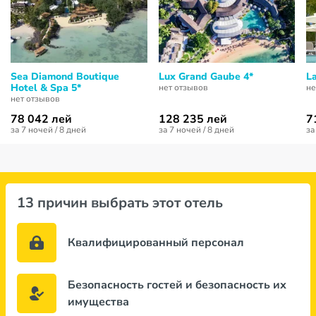
Sea Diamond Boutique
Lux Grand Gaube 4*
L
Hotel & Spa 5*
нет отзывов
не
нет отзывов
78 042 лей
128 235 лей
7
за 7 ночей / 8 дней
за 7 ночей / 8 дней
за
13 причин выбрать этот отель
Квалифицированный персонал
Безопасность гостей и безопасность их
имущества