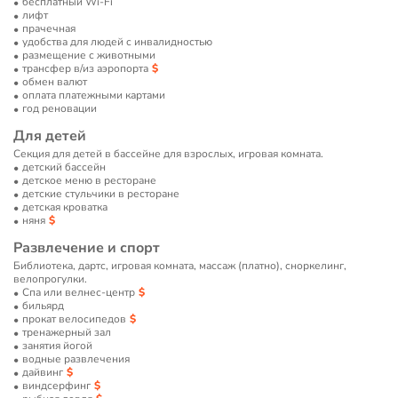
бесплатный Wi-Fi
лифт
прачечная
удобства для людей с инвалидностью
размещение с животными
трансфер в/из аэропорта
обмен валют
оплата платежными картами
год реновации
Для детей
Секция для детей в бассейне для взрослых, игровая комната.
детский бассейн
детское меню в ресторане
детские стульчики в ресторане
детская кроватка
няня
Развлечение и спорт
Библиотека, дартс, игровая комната, массаж (платно), сноркелинг,
велопрогулки.
Спа или велнес-центр
бильярд
прокат велосипедов
тренажерный зал
занятия йогой
водные развлечения
дайвинг
виндсерфинг