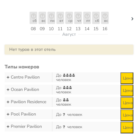
сб
вс
пн
вт
ср
чт
пт
сб
вс
08
09
10
11
12
13
14
15
16
Август
Нет туров в этот отель
Типы номеров
До
Centre Pavilion
Цена
человек
До
Ocean Pavilion
Цена
человек
До
Pavilion Residence
Цена
человек
Pool Pavilion
До
человек
Цена
Premier Pavilion
До
человек
Цена