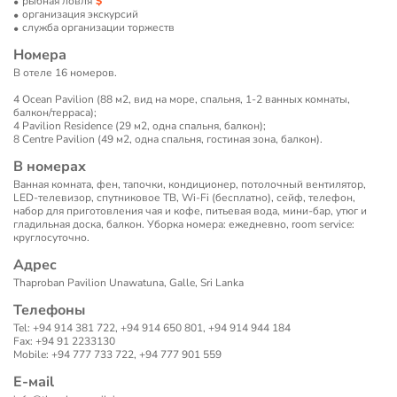
рыбная ловля
организация экскурсий
служба организации торжеств
Номера
В отеле 16 номеров.
4 Ocean Pavilion (88 м2, вид на море, спальня, 1-2 ванных комнаты,
балкон/терраса);
4 Pavilion Residence (29 м2, одна спальня, балкон);
8 Centre Pavilion (49 м2, одна спальня, гостиная зона, балкон).
В номерах
Ванная комната, фен, тапочки, кондиционер, потолочный вентилятор,
LED-телевизор, спутниковое ТВ, Wi-Fi (бесплатно), сейф, телефон,
набор для приготовления чая и кофе, питьевая вода, мини-бар, утюг и
гладильная доска, балкон. Уборка номера: ежедневно, room service:
круглосуточно.
Адрес
Thaproban Pavilion Unawatuna, Galle, Sri Lanka
Телефоны
Tel: +94 914 381 722, +94 914 650 801, +94 914 944 184
Fax: +94 91 2233130
Mobile: +94 777 733 722, +94 777 901 559
Е-маil