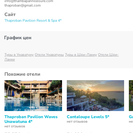
info@thambapannileisure.com
thaproban@gmail.com
Сайт
Thaproban Pavilion Resort & Spa 4*
График цен
Туры в Унаватуну
Отели Унаватуны
Туры в Шри-Ланку
Отели Шри-
Ланки
Похожие отели
Thaproban Pavilion Waves
Cantaloupe Levels 5*
G
Unawatuna 4*
нет отзывов
не
нет отзывов