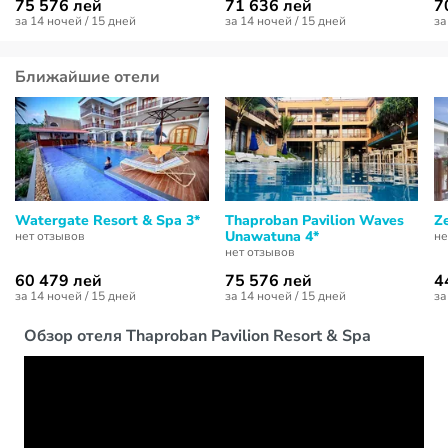
75 576 лей
71 636 лей
7
за 14 ночей / 15 дней
за 14 ночей / 15 дней
за
Ближайшие отели
Watergate Resort & Spa 3*
Thaproban Pavilion Waves
Ze
Unawatuna 4*
нет отзывов
не
нет отзывов
60 479 лей
75 576 лей
4
за 14 ночей / 15 дней
за 14 ночей / 15 дней
за
Обзор отеля Thaproban Pavilion Resort & Spa