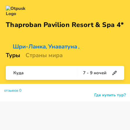
Thaproban Pavilion Resort &
Spa 4*
Шри-Ланка
Унаватуна
,
,
Туры
Страны мира
Куда
7
-
9
ночей
отзывов 0
Где купить тур?