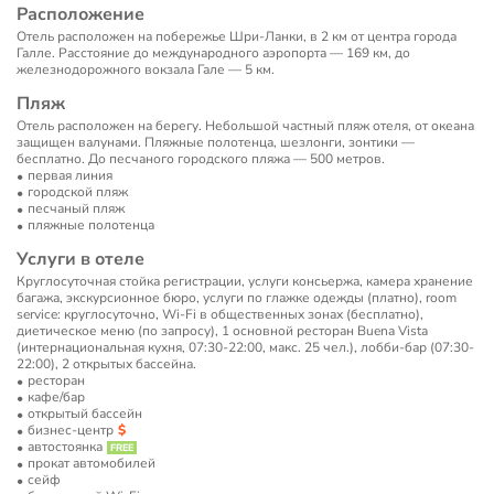
Расположение
Отель расположен на побережье Шри-Ланки, в 2 км от центра города
Галле. Расстояние до международного аэропорта — 169 км, до
железнодорожного вокзала Гале — 5 км.
Пляж
Отель расположен на берегу. Небольшой частный пляж отеля, от океана
защищен валунами. Пляжные полотенца, шезлонги, зонтики —
бесплатно. До песчаного городского пляжа — 500 метров.
первая линия
городской пляж
песчаный пляж
пляжные полотенца
Услуги в отеле
Круглосуточная стойка регистрации, услуги консьержа, камера хранение
багажа, экскурсионное бюро, услуги по глажке одежды (платно), room
service: круглосуточно, Wi-Fi в общественных зонах (бесплатно),
диетическое меню (по запросу), 1 основной ресторан Buena Vista
(интернациональная кухня, 07:30-22:00, макс. 25 чел.), лобби-бар (07:30-
22:00), 2 открытых бассейна.
ресторан
кафе/бар
открытый бассейн
бизнес-центр
автостоянка
прокат автомобилей
сейф