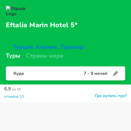
Eftalia Marin
Hotel 5*
Турция
Алания
Турклер
,
,
Туры
Страны мира
Куда
7
-
9
ночей
6,9
из 10
Где купить тур?
отзывов 13