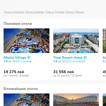
Туры в Аланию
Отели Алании
Туры в Турцию
Отели Турции
Похожие отели
Eftalia Village 5*
Timo Resort Hotel 5*
S
7,5
из 10 (
32 отзывa
)
7,6
из 10 (
112 отзывов
)
7,
19 275 лей
31 556 лей
4
за 7 ночей / 8 дней
за 11 ночей / 12 дней
за
Ближайшие отели