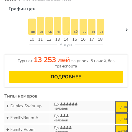
График цен
пн
вт
ср
чт
пт
сб
вс
пн
вт
10
11
12
13
14
15
16
17
18
Август
13 253 лей
Туры от
за двоих, 5 ночей, без
транспорта
ПОДРОБНЕЕ
Типы номеров
До
Duplex Swim-up
Цена
человек
До
FamiliyRoom A
Цена
человек
До
Family Room
Цена