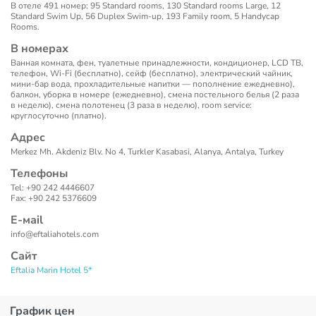
В отеле 491 номер: 95 Standard rooms, 130 Standard rooms Large, 12
Standard Swim Up, 56 Duplex Swim-up, 193 Family room, 5 Handycap
Rooms.
В номерах
Ванная комната, фен, туалетные принадлежности, кондиционер, LCD ТВ,
телефон, Wi-Fi (бесплатно), сейф (бесплатно), электрический чайник,
мини-бар вода, прохладительные напитки — пополнение ежедневно),
балкон, уборка в номере (ежедневно), смена постельного белья (2 раза
в неделю), смена полотенец (3 раза в неделю), room service:
круглосуточно (платно).
Адрес
Merkez Mh. Akdeniz Blv. No 4, Turkler Kasabasi, Alanya, Antalya, Turkey
Телефоны
Tel: +90 242 4446607
Fax: +90 242 5376609
Е-маil
info@eftaliahotels.com
Сайт
Eftalia Marin Hotel 5*
График цен