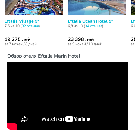
Eftalia Village 5*
Eftalia Ocean Hotel 5*
Ef
7,5
из 10 (
32 отзывa
)
6,8
из 10 (
34 отзывa
)
6,
19 275 лей
23 398 лей
2
за 7 ночей / 8 дней
за 9 ночей / 10 дней
за
Обзор отеля Eftalia Marin Hotel