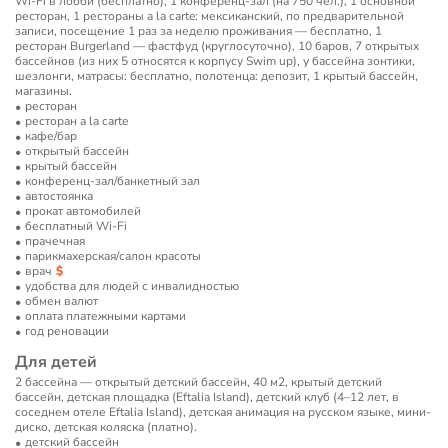
Wi-Fi в лобби (бесплатно), 1 конференц-зал (на 750 чел.), 1 основной
ресторан, 1 рестораны a la carte: мексиканский, по предварительной
записи, посещение 1 раз за неделю проживания — бесплатно, 1
ресторан Burgerland — фастфуд (круглосуточно), 10 баров, 7 открытых
бассейнов (из них 5 относятся к корпусу Swim up), у бассейна зонтики,
шезлонги, матрасы: бесплатно, полотенца: депозит, 1 крытый бассейн,
магазины.
ресторан
ресторан a la carte
кафе/бар
открытый бассейн
крытый бассейн
конференц-зал/банкетный зал
автостоянка
прокат автомобилей
бесплатный Wi-Fi
прачечная
парикмахерская/салон красоты
врач
удобства для людей с инвалидностью
обмен валют
оплата платежными картами
год реновации
Для детей
2 бассейна — открытый детский бассейн, 40 м2, крытый детский
бассейн, детская площадка (Eftalia Island), детский клуб (4–12 лет, в
соседнем отеле Eftalia Island), детская анимация на русском языке, мини-
диско, детская коляска (платно).
детский бассейн