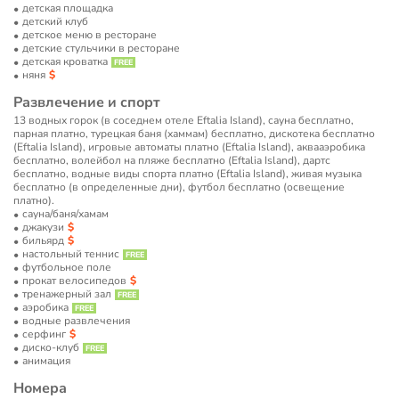
детская площадка
детский клуб
детское меню в ресторане
детские стульчики в ресторане
детская кроватка
няня
Развлечение и спорт
13 водных горок (в соседнем отеле Eftalia Island), сауна бесплатно,
парная платно, турецкая баня (хаммам) бесплатно, дискотека бесплатно
(Eftalia Island), игровые автоматы платно (Eftalia Island), аквааэробика
бесплатно, волейбол на пляже бесплатно (Eftalia Island), дартс
бесплатно, водные виды спорта платно (Eftalia Island), живая музыка
бесплатно (в определенные дни), футбол бесплатно (освещение
платно).
сауна/баня/хамам
джакузи
бильярд
настольный теннис
футбольное поле
прокат велосипедов
тренажерный зал
аэробика
водные развлечения
серфинг
диско-клуб
анимация
Номера