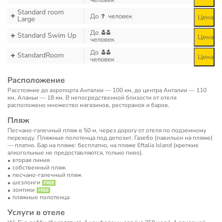
человек
Standard room
До
человек
Цена
Large
До
Standard Swim Up
Цена
человек
До
StandardRoom
Цена
человек
Расположение
Расстояние до аэропорта Анталии — 100 км, до центра Анталии — 110
км, Аланьи — 18 км. В непосредственной близости от отеля
расположено множество магазинов, ресторанов и баров.
Пляж
Песчано-галечный пляж в 50 м, через дорогу от отеля по подземному
переходу. Пляжные полотенца под депозит. Газебо (павильон на пляже)
— платно. Бар на пляже: бесплатно, на пляже Eftalia Island (крепкие
алкогольные не предоставляются, только пиво).
вторая линия
собственный пляж
песчано-галечный пляж
шезлонги
зонтики
пляжные полотенца
Услуги в отеле