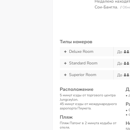
Недалеко находят
Сои-Бангла.
// Об
Типы номеров
Deluxe Room
До
Standard Room
До
Superior Room
До
Расположение
Д
5 минут езды от торгового центра
Jungceylon.
Р
45 минут езды от международного
аэропорта Пхукета.
Пляж
Н
Пляж Патонг в 2 минута ходьбы от
отеля.
59