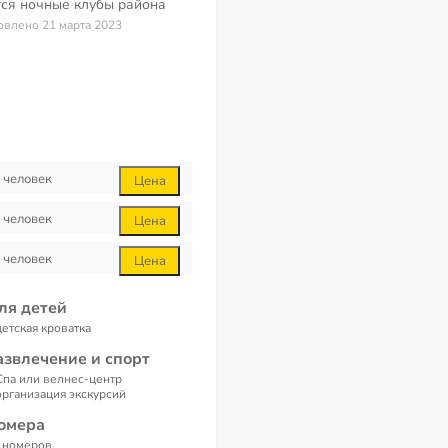
ся ночные клубы района
новлено 21 марта 2023
человек
Цена
человек
Цена
человек
Цена
ля детей
детская кроватка
азвлечение и спорт
Спа или велнес-центр
организация экскурсий
омера
 номеров.