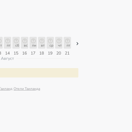
т
пт
сб
вс
пн
вт
ср
чт
пт
пт
сб
вс
пн
вт
ср
3
14
15
16
17
18
19
20
21
07
08
09
10
11
12
Август
Таиланд
Отели Таиланда