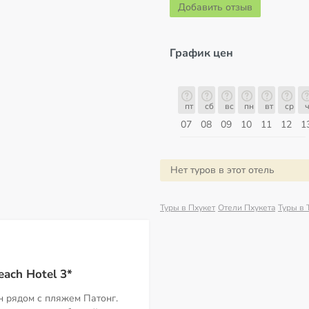
Добавить отзыв
График цен
пт
сб
вс
пн
вт
ср
чт
пт
пт
сб
вс
пн
вт
ср
ч
14
15
16
17
18
19
20
21
07
08
09
10
11
12
1
Август
Нет туров в этот отель
Туры в Пхукет
Отели Пхукета
Туры в 
ach Hotel 3*
 рядом с пляжем Патонг.