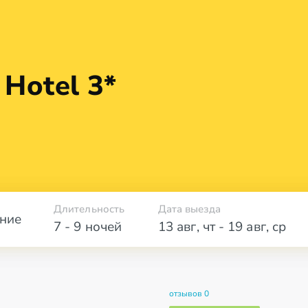
h
Hotel 3*
Длительность
Дата выезда
ние
7 - 9 ночей
13 авг
,
чт
-
19 авг
,
ср
отзывов 0