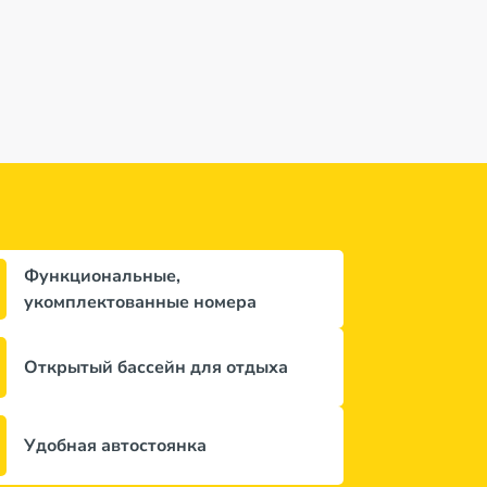
87 650 лей
56 913 лей
119 359 л
за 9 ночей / 10 дней
за 7 ночей / 8 дней
за 8 ночей / 9 
дней
Функциональные,
укомплектованные номера
Открытый бассейн для отдыха
Удобная автостоянка