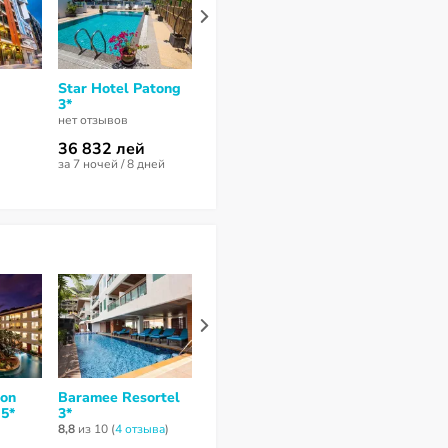
Star Hotel Patong
Garden Home Kata
Art Mansion 
3*
3*
3*
нет отзывов
нет отзывов
6
из 10 (
1 отзы
36 832 лей
138 832 лей
97 842 лей
за 7 ночей / 8 дней
за 8 ночей / 9 дней
за 8 ночей / 9 
gon
Baramee Resortel
Andaman Beach
Four Points b
 5*
3*
Hotel Phuket
Sheraton Phu
Handwritten
Patong Beac
8,8
из 10 (
4 отзывa
)
Collection 4*
Resort 4*