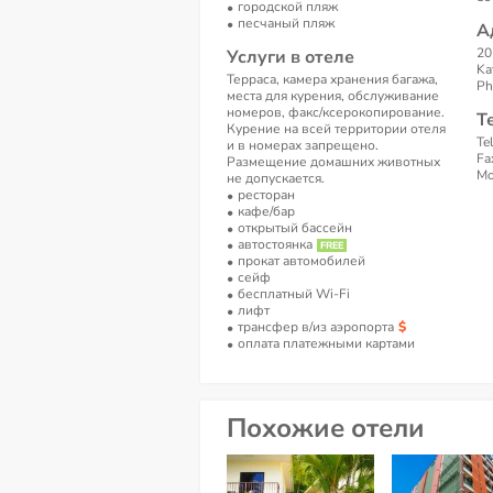
городской пляж
песчаный пляж
А
20
Услуги в отеле
Ka
Терраса, камера хранения багажа,
Ph
места для курения, обслуживание
номеров, факс/ксерокопирование.
Т
Курение на всей территории отеля
Te
и в номерах запрещено.
Fa
Размещение домашних животных
Mo
не допускается.
ресторан
кафе/бар
открытый бассейн
автостоянка
прокат автомобилей
сейф
бесплатный Wi-Fi
лифт
трансфер в/из аэропорта
оплата платежными картами
Похожие отели