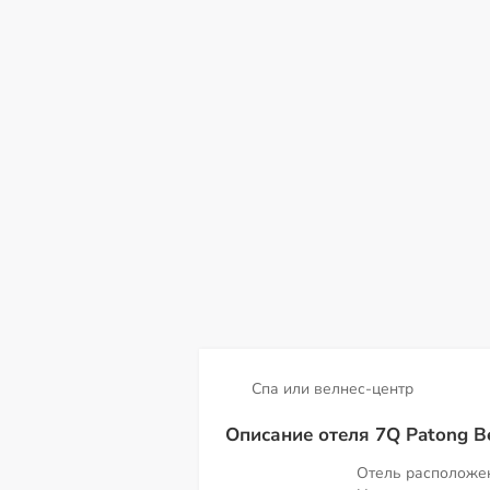
пт
сб
вс
пн
вт
ср
чт
07
08
09
10
11
12
13
Спа или велнес-центр
Описание отеля 7Q Patong Be
Отель расположен