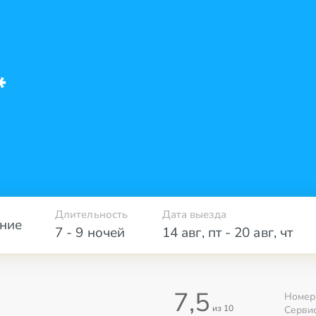
*
Длительность
Дата выезда
ние
7 - 9 ночей
14 авг
,
пт
-
20 авг
,
чт
7,5
Номер
из 10
Серви