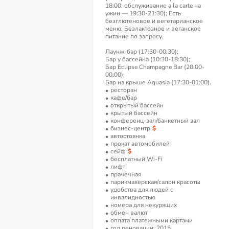
18:00, обслуживание a la carte на
ужин — 19:30-21:30); Есть
безглютеновое и вегетарианское
меню. Безлактозное и веганское
питание по запросу.
Лаунж-бар (17:30-00:30);
Бар у бассейна (10:30-18:30);
Бар Eclipse Champagne Bar (20:00-
00:00);
Бар на крыше Aquasia (17:30-01:00).
ресторан
кафе/бар
открытый бассейн
крытый бассейн
конференц-зал/банкетный зал
бизнес-центр
автостоянка
прокат автомобилей
сейф
бесплатный Wi-Fi
лифт
прачечная
парикмахерская/салон красоты
удобства для людей с
инвалидностью
номера для некурящих
обмен валют
оплата платежными картами
год реновации: 2015