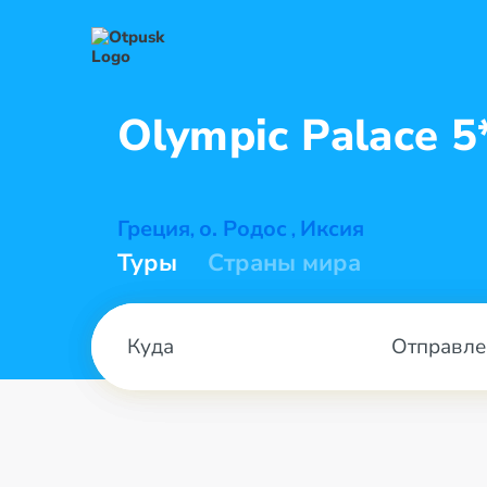
Olympic
Palace 5
Греция
о. Родос
Иксия
,
,
Туры
Страны мира
Отправле