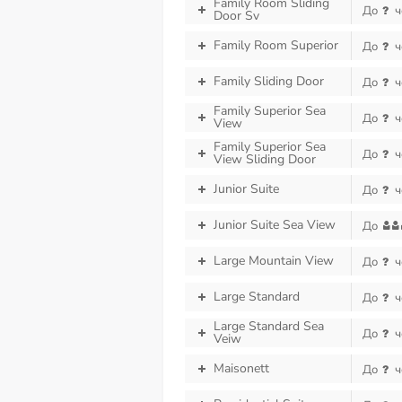
Family Room Sliding
До
ч
Door Sv
Family Room Superior
До
ч
Family Sliding Door
До
ч
Family Superior Sea
До
ч
View
Family Superior Sea
До
ч
View Sliding Door
Junior Suite
До
ч
Junior Suite Sea View
До
Large Mountain View
До
ч
Large Standard
До
ч
Large Standard Sea
До
ч
Veiw
Maisonett
До
ч