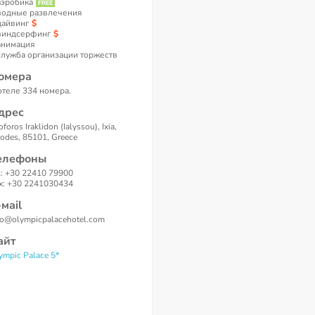
аэробика
водные развлечения
дайвинг
виндсерфинг
анимация
служба организации торжеств
омера
отеле 334 номера.
дрес
oforos Iraklidon (Ialyssou), Ixia,
odes, 85101, Greece
елефоны
l: +30 22410 79900
x: +30 2241030434
-маil
fo@olympicpalacehotel.com
айт
ympic Palace 5*