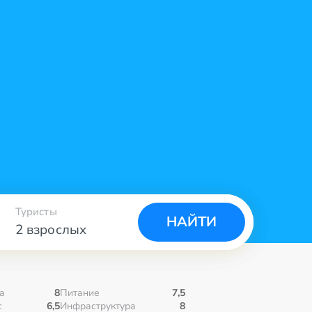
Туристы
НАЙТИ
2 взрослых
а
8
Питание
7,5
с
6,5
Инфраструктура
8