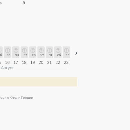
а
8
б
вс
пн
вт
ср
чт
пт
сб
вс
вс
пн
вт
ср
чт
пт
5
16
17
18
19
20
21
22
23
09
10
11
12
13
14
Август
рецию
Отели Греции