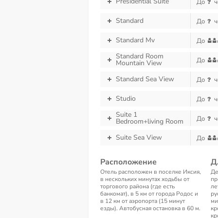
Presidential Suite
До
ч
Standard
До
ч
Standard Mv
До
Standard Room
До
Mountain View
Standard Sea View
До
ч
Studio
До
ч
Suite 1
До
ч
Bedroom+living Room
Suite Sea View
До
Расположение
Д
Отель расположен в поселке Иксия,
Де
в нескольких минутах ходьбы от
пр
торгового района (где есть
ле
банкомат), в 5 км от города Родос и
ру
в 12 км от аэропорта (15 минут
ми
езды). Автобусная остановка в 60 м.
кр
кр