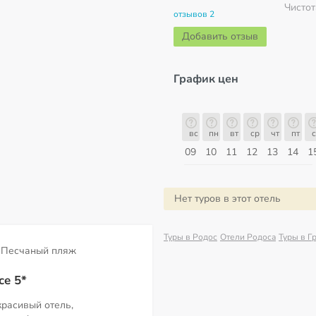
Чистот
отзывов 2
Добавить отзыв
График цен
б
вс
пн
вт
ср
чт
пт
сб
вс
вс
пн
вт
ср
чт
пт
с
16
17
18
19
20
21
22
23
09
10
11
12
13
14
1
Август
Нет туров в этот отель
Туры в Родос
Отели Родоса
Туры в Г
Песчаный пляж
ce 5*
красивый отель,