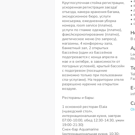
Круглосуточная стойка регистрации,
ускоренная регистрация заезда/
отъезда, камера хранения багажа,
экскурсионное бюро, услуги
консьержа, ежедневная уборка
номера, room service (платно),
услуги по глажке одежды (платно),
Н
факс/ксерокопирование (платно),
диетическое меню (по запросу),
В 
магазины, 4 конференц-зала,
А
банкетный зал, 2 открытых
бассейна (один из бассейнов
Le
подогревается с конца апреля-в
Rh
мае и в октябре, в зависимости от
погодных условий), крытый бассейн
Т
с подогревом (посещение
Te
возможно только при пользовании
Fa
спа-услугами). На территории отеля
разрешено курение на открытом
Е
воздухе.
in
Рестораны и бары:
С
1 основной ресторан Elaia
Ol
(«шведский стол»,
интернациональная кухня, завтрак
07:00-10:00, обед 12:30-14:30, ужин
19:00-21:30)
Снек-бар Aquamarine
(интернациональная кухня, 10:30-