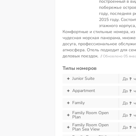
построенный в ви
побережье остров
году, последняя 
2015 году. Состои
этажного корпуса
Комфортные и стильные номера, из
чудесная морская панорама, множе
досуга, профессиональное обслужи
атмосфера. Отель подходит для сем
деловых поездок.
// Обновлено 05 янв
Типы номеров
Junior Suite
До
ч
Appartment
До
ч
Family
До
ч
Family Room Open
До
ч
Plan
Family Room Open
До
ч
Plan Sea View