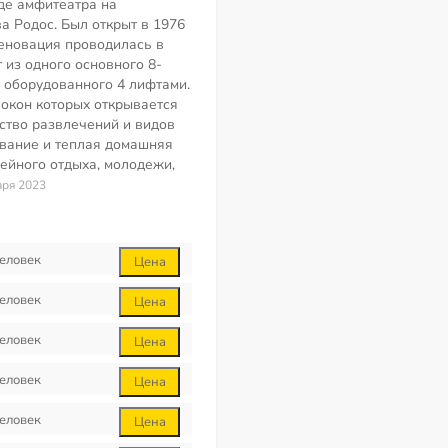
де амфитеатра на
а Родос. Был открыт в 1976
реновация проводилась в
т из одного основного 8-
, оборудованного 4 лифтами.
 окон которых открывается
ство развлечений и видов
вание и теплая домашняя
ейного отдыха, молодежи,
аря 2023
еловек
Цена
еловек
Цена
еловек
Цена
еловек
Цена
еловек
Цена