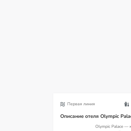
вс
пн
вт
ср
чт
пт
с
09
10
11
12
13
14
15
Первая линия
Описание отеля Olympic Pala
Olympic Palace — 