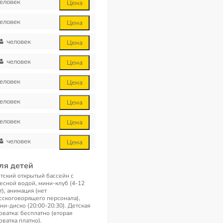
еловек
Цена
еловек
Цена
человек
Цена
человек
Цена
еловек
Цена
еловек
Цена
еловек
Цена
человек
Цена
ля детей
тский открытый бассейн с
есной водой, мини-клуб (4-12
т), анимация (нет
сскоговорящего персонала),
ни-диско (20:00-20:30). Детская
оватка: бесплатно (вторая
оватка платно).