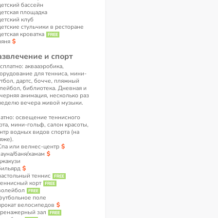
детский бассейн
детская площадка
детский клуб
детские стульчики в ресторане
детская кроватка
няня
азвлечение и спорт
сплатно: аквааэробика,
орудование для тенниса, мини-
тбол, дартс, бочче, пляжный
лейбол, библиотека. Дневная и
черняя анимация, несколько раз
неделю вечера живой музыки.
атно: освещение теннисного
рта, мини-гольф, салон красоты,
нтр водных видов спорта (на
яже).
Спа или велнес-центр
сауна/баня/хамам
джакузи
бильярд
настольный теннис
теннисный корт
волейбол
футбольное поле
прокат велосипедов
тренажерный зал