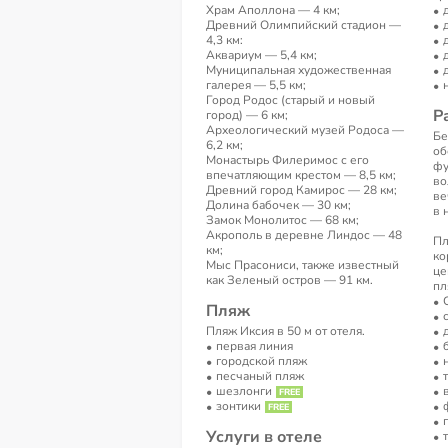
Храм Аполлона — 4 км;
Древний Олимпийский стадион —
4,3 км:
Аквариум — 5,4 км;
Муниципальная художественная
галерея — 5,5 км;
Город Родос (старый и новый
Р
город) — 6 км;
Археологический музей Родоса —
Бе
6,2 км;
об
Монастырь Филеримос с его
фу
впечатляющим крестом — 8,5 км;
во
Древний город Камирос — 28 км;
ве
Долина бабочек — 30 км;
в 
Замок Монолитос — 68 км;
Акрополь в деревне Линдос — 48
Пл
км;
ко
Мыс Прасониси, также известный
це
как Зеленый остров — 91 км.
пл
Пляж
Пляж Иксия в 50 м от отеля.
первая линия
городской пляж
песчаный пляж
шезлонги
зонтики
Услуги в отеле