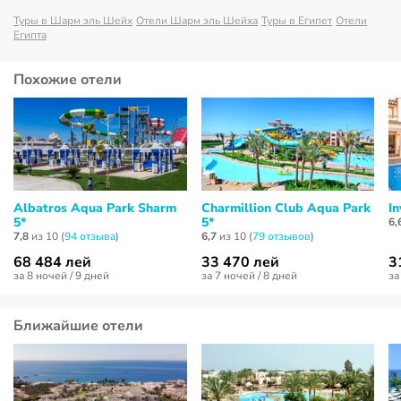
Туры в Шарм эль Шейх
Отели Шарм эль Шейха
Туры в Египет
Отели
Египта
Похожие отели
Albatros Aqua Park Sharm
Charmillion Club Aqua Park
In
5*
5*
6,
7,8
из 10 (
94 отзывa
)
6,7
из 10 (
79 отзывов
)
68 484 лей
33 470 лей
3
за 8 ночей / 9 дней
за 7 ночей / 8 дней
за
Ближайшие отели