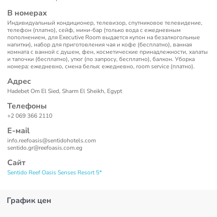
В номерах
Индивидуальный кондиционер, телевизор, спутниковое телевидение,
телефон (платно), сейф, мини-бар (только вода с ежедневным
пополнением, для Executive Room выдается купон на безалкогольные
напитки), набор для приготовления чая и кофе (бесплатно), ванная
комната с ванной с душем, фен, косметические принадлежности, халаты
и тапочки (бесплатно), утюг (по запросу, бесплатно), балкон. Уборка
номера: ежедневно, смена белья: ежедневно, room service (платно).
Адрес
Hadebet Om El Sied, Sharm El Sheikh, Egypt
Телефоны
+2 069 366 2110
Е-маil
info.reefoasis@sentidohotels.com
sentido.gr@reefoasis.com.eg
Сайт
Sentido Reef Oasis Senses Resort 5*
График цен