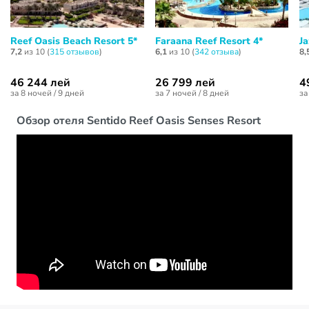
Reef Oasis Beach Resort 5*
Faraana Reef Resort 4*
Ja
7,2
из 10 (
315 отзывов
)
6,1
из 10 (
342 отзывa
)
8,
46 244 лей
26 799 лей
4
за 8 ночей / 9 дней
за 7 ночей / 8 дней
за
Обзор отеля Sentido Reef Oasis Senses Resort