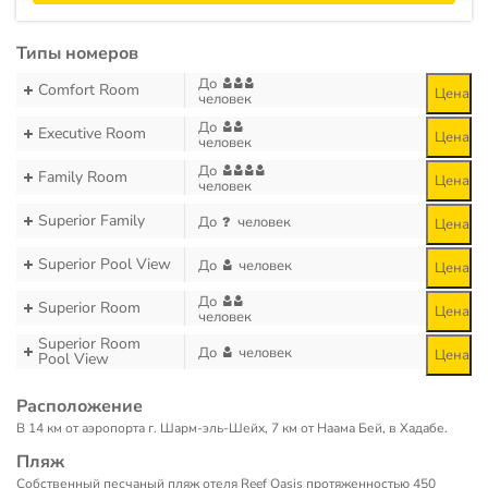
Типы номеров
До
Comfort Room
Цена
человек
До
Executive Room
Цена
человек
До
Family Room
Цена
человек
Superior Family
До
человек
Цена
Superior Pool View
До
человек
Цена
До
Superior Room
Цена
человек
Superior Room
До
человек
Цена
Pool View
Расположение
В 14 км от аэропорта г. Шарм-эль-Шейх, 7 км от Наама Бей, в Хадабе.
Пляж
Собственный песчаный пляж отеля Reef Oasis протяженностью 450