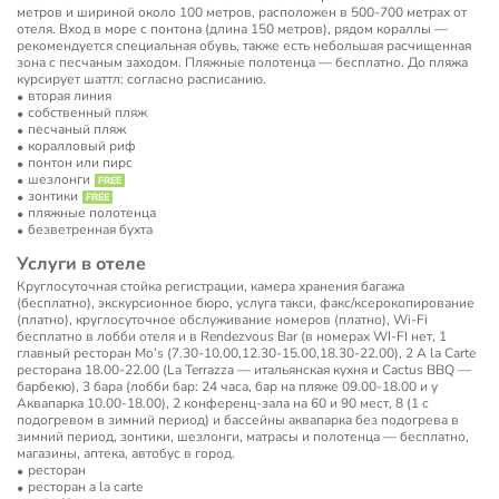
метров и шириной около 100 метров, расположен в 500-700 метрах от
отеля. Вход в море с понтона (длина 150 метров), рядом кораллы —
рекомендуется специальная обувь, также есть небольшая расчищенная
зона с песчаным заходом. Пляжные полотенца — бесплатно. До пляжа
курсирует шаттл: согласно расписанию.
вторая линия
собственный пляж
песчаный пляж
коралловый риф
понтон или пирс
шезлонги
зонтики
пляжные полотенца
безветренная бухта
Услуги в отеле
Круглосуточная стойка регистрации, камера хранения багажа
(бесплатно), экскурсионное бюро, услуга такси, факс/ксерокопирование
(платно), круглосуточное обслуживание номеров (платно), Wi-Fi
бесплатно в лобби отеля и в Rendezvous Bar (в номерах WI-FI нет, 1
главный ресторан Mo’s (7.30-10.00,12.30-15.00,18.30-22.00), 2 A la Carte
ресторана 18.00-22.00 (La Terrazza — итальянская кухня и Cactus BBQ —
барбекю), 3 бара (лобби бар: 24 часа, бар на пляже 09.00-18.00 и у
Аквапарка 10.00-18.00), 2 конференц-зала на 60 и 90 мест, 8 (1 с
подогревом в зимний период) и бассейны аквапарка без подогрева в
зимний период, зонтики, шезлонги, матрасы и полотенца — бесплатно,
магазины, аптека, автобус в город.
ресторан
ресторан a la carte