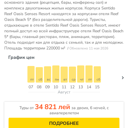
основного здания (рецепция, бары, конференц-зал) и
комплекса двухэтажных жилых корпусов. Корпуса Sentido
Reef Oasis Senses Resort находятся за корпусами отеля Reef
Oasis Beach 5* (без разделительной дороги). Туристы,
отдыхающие в отеле Sentido Reef Oasis Senses Resort, имеют
полный доступ ко всей инфраструктуре отеля Reef Oasis Beach
5* (бары, главный ресторан, пляж, анимация, территория).
Отель подходит как для отдыха с семьей, так и для молодежи.
Площадь территории
220000 м²
// Обновлено 11 мая 2026
График цен
пт
сб
вс
пн
вт
ср
чт
пт
сб
07
08
09
10
11
12
13
14
15
Август
34 821 лей
Туры от
за двоих, 6 ночей, c
авиаперелетом
ПОДРОБНЕЕ