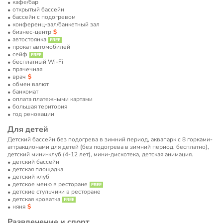
кафе/бар
открытый бассейн
бассейн с подогревом
конференц-зал/банкетный зал
бизнес-центр
автостоянка
прокат автомобилей
сейф
бесплатный Wi-Fi
прачечная
врач
обмен валют
банкомат
оплата платежными картами
большая територия
год реновации
Для детей
Детский бассейн без подогрева в зимний период, аквапарк с 8 горками-
аттракционами для детей (без подогрева в зимний период, бесплатно),
детский мини-клуб (4-12 лет), мини-дискотека, детская анимация.
детский бассейн
детская площадка
детский клуб
детское меню в ресторане
детские стульчики в ресторане
детская кроватка
няня
Развлечение и спорт