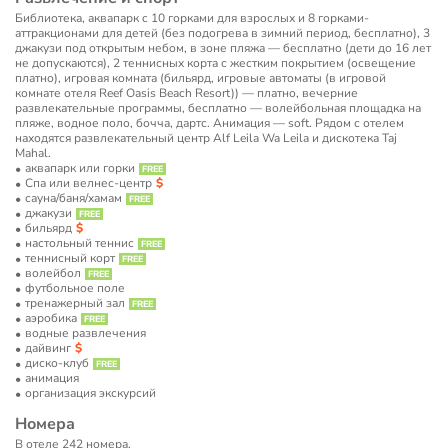
Библиотека, аквапарк c 10 горками для взрослых и 8 горками-
аттракционами для детей (без подогрева в зимний период, бесплатно), 3
джакузи под открытым небом, в зоне пляжа — бесплатно (дети до 16 лет
не допускаются), 2 теннисных корта с жестким покрытием (освещение
платно), игровая комната (бильярд, игровые автоматы (в игровой
комнате отеля Reef Oasis Beach Resort)) — платно, вечерние
развлекательные программы, бесплатно — волейбольная площадка на
пляже, водное поло, бочча, дартс. Анимация — soft. Рядом с отелем
находятся развлекательный центр Alf Leila Wa Leila и дискотека Taj
Mahal.
аквапарк или горки
Спа или велнес-центр
сауна/баня/хамам
джакузи
бильярд
настольный теннис
теннисный корт
волейбол
футбольное поле
тренажерный зал
аэробика
водные развлечения
дайвинг
диско-клуб
анимация
организация экскурсий
Номера
В отеле 242 номера.