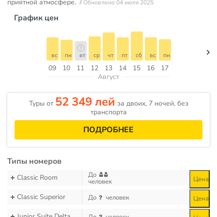
приятной атмосфере.
// Обновлено 04 июля 2025
График цен
вс
пн
вт
ср
чт
пт
сб
вс
пн
09
10
11
12
13
14
15
16
17
Август
52 349 лей
Туры от
за двоих, 7 ночей, без
транспорта
ПОДРОБНЕЕ
Типы номеров
До
Classic Room
Цена
человек
Classic Superior
До
человек
Цена
Junior Suite Delta