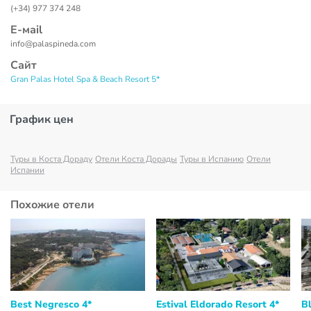
(+34) 977 374 248
Е-маil
info@palaspineda.com
Сайт
Gran Palas Hotel Spa & Beach Resort 5*
График цен
Туры в Коста Дораду
Отели Коста Дорады
Туры в Испанию
Отели
Испании
Похожие отели
Best Negresco 4*
Estival Eldorado Resort 4*
B