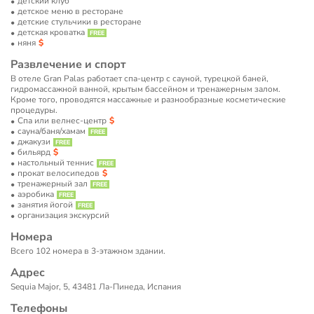
детский клуб
детское меню в ресторане
детские стульчики в ресторане
детская кроватка
няня
Развлечение и спорт
В отеле Gran Palas работает спа-центр с сауной, турецкой баней,
гидромассажной ванной, крытым бассейном и тренажерным залом.
Кроме того, проводятся массажные и разнообразные косметические
процедуры.
Спа или велнес-центр
сауна/баня/хамам
джакузи
бильярд
настольный теннис
прокат велосипедов
тренажерный зал
аэробика
занятия йогой
организация экскурсий
Номера
Всего 102 номера в 3-этажном здании.
Адрес
Sequia Major, 5, 43481 Ла-Пинеда, Испания
Телефоны