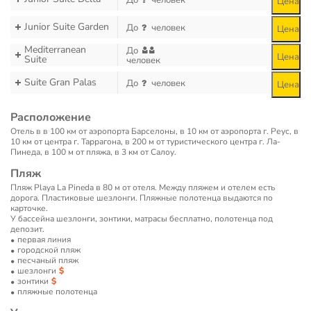
До
человек
Цена
Junior Suite Garden
До
человек
Цена
Mediterranean
До
Цена
Suite
человек
Suite Gran Palas
До
человек
Цена
Расположение
Отель в в 100 км от аэропорта Барселоны, в 10 км от аэропорта г. Реус, в
10 км от центра г. Таррагона, в 200 м от туристического центра г. Ла-
Пинеда, в 100 м от пляжа, в 3 км от Салоу.
Пляж
Пляж Playa La Pineda в 80 м от отеля. Между пляжем и отелем есть
дорога. Пластиковые шезлонги. Пляжные полотенца выдаются по
карточке.
У бассейна шезлонги, зонтики, матрасы бесплатно, полотенца под
депозит.
первая линия
городской пляж
песчаный пляж
шезлонги
зонтики
пляжные полотенца