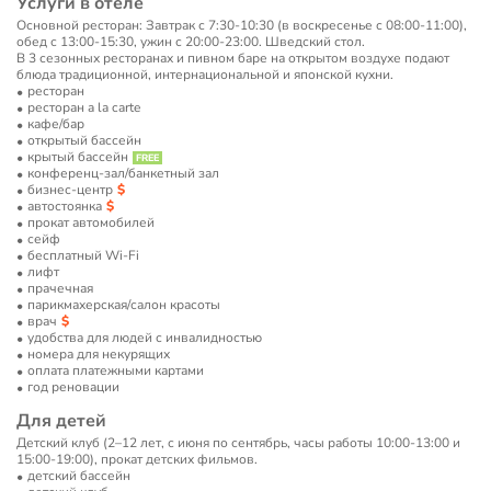
Услуги в отеле
Основной ресторан: Завтрак с 7:30-10:30 (в воскресенье с 08:00-11:00),
обед с 13:00-15:30, ужин с 20:00-23:00. Шведский стол.
В 3 сезонных ресторанах и пивном баре на открытом воздухе подают
блюда традиционной, интернациональной и японской кухни.
ресторан
ресторан a la carte
кафе/бар
открытый бассейн
крытый бассейн
конференц-зал/банкетный зал
бизнес-центр
автостоянка
прокат автомобилей
сейф
бесплатный Wi-Fi
лифт
прачечная
парикмахерская/салон красоты
врач
удобства для людей с инвалидностью
номера для некурящих
оплата платежными картами
год реновации
Для детей
Детский клуб (2–12 лет, с июня по сентябрь, часы работы 10:00-13:00 и
15:00-19:00), прокат детских фильмов.
детский бассейн