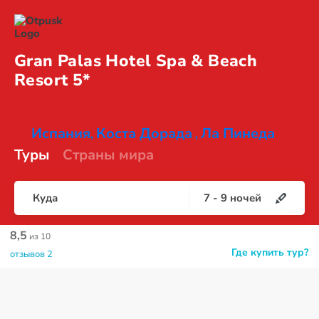
Gran Palas Hotel Spa & Beach
Resort 5*
Испания
Коста Дорада
Ла Пинеда
,
,
Туры
Страны мира
Куда
7
-
9
ночей
8,5
из 10
Где купить тур?
отзывов 2