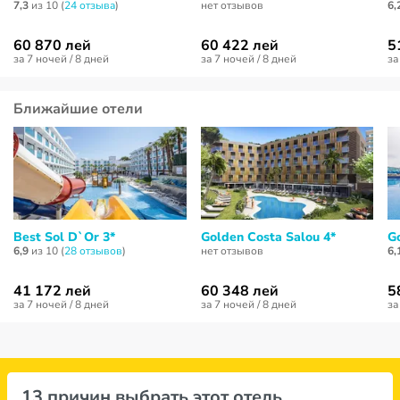
7,3
из 10 (
24 отзывa
)
нет отзывов
6,
60 870 лей
60 422 лей
5
за 7 ночей / 8 дней
за 7 ночей / 8 дней
за
Ближайшие отели
Best Sol D`Or 3*
Golden Costa Salou 4*
G
6,9
из 10 (
28 отзывов
)
нет отзывов
6,
41 172 лей
60 348 лей
5
за 7 ночей / 8 дней
за 7 ночей / 8 дней
за
13 причин выбрать этот отель