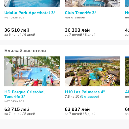
Udalla Park Aparthotel 3*
Club Tenerife 3*
HG
нет отзывов
нет отзывов
не
36 510 лей
36 308 лей
4
за 5 ночей / 6 дней
за 7 ночей / 8 дней
за
Ближайшие отели
HD Parque Cristobal
H10 Las Palmeras 4*
A
Tenerife 3*
7,8
из 10 (
5 отзывов
)
не
нет отзывов
63 715 лей
63 937 лей
6
за 7 ночей / 8 дней
за 7 ночей / 8 дней
за