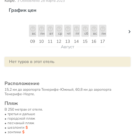
кафе.
// Обновлено 28 марта 2023
График цен
вс
пн
вт
ср
чт
пт
сб
вс
пн
09
10
11
12
13
14
15
16
17
Август
Нет туров в этот отель
Расположение
15,2 км до аэропорта Тенерифе-Южный, 60,8 км до аэропорта
Тенерифе-Норте.
Пляж
В 250 метрах от отеля.
третья и дальше
городской пляж
песчаный пляж
шезлонги
зонтики