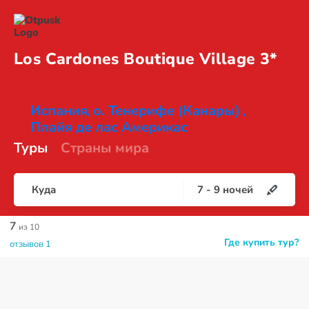
Los Cardones Boutique
Village 3*
Испания
о. Тенерифе (Канары)
,
,
Плайя де лас Америкас
Туры
Страны мира
Куда
7
-
9
ночей
7
из 10
Где купить тур?
отзывов 1