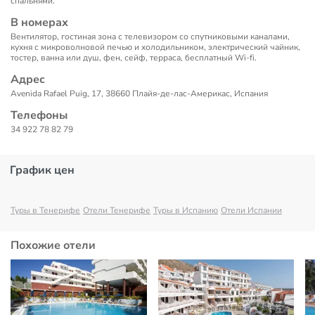
спальнями.
В номерах
Вентилятор, гостиная зона с телевизором со спутниковыми каналами,
кухня с микроволновой печью и холодильником, электрический чайник,
тостер, ванна или душ, фен, сейф, терраса, бесплатный Wi-fi.
Адрес
Avenida Rafael Puig, 17, 38660 Плайя-де-лаc-Америкас, Испания
Телефоны
34 922 78 82 79
График цен
Туры в Тенерифе
Отели Тенерифе
Туры в Испанию
Отели Испании
Похожие отели