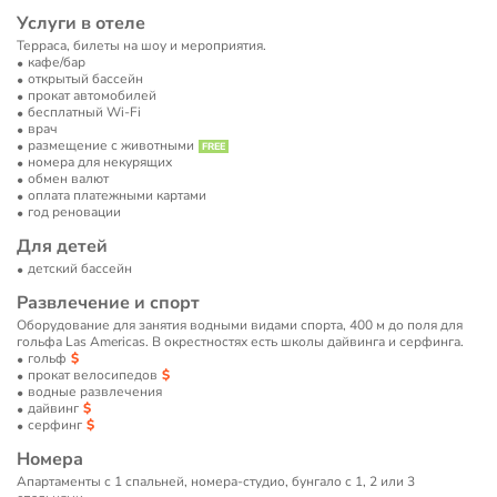
Услуги в отеле
Терраса, билеты на шоу и мероприятия.
кафе/бар
открытый бассейн
прокат автомобилей
бесплатный Wi-Fi
врач
размещение с животными
номера для некурящих
обмен валют
оплата платежными картами
год реновации
Для детей
детский бассейн
Развлечение и спорт
Оборудование для занятия водными видами спорта, 400 м до поля для
гольфа Las Americas. В окрестностях есть школы дайвинга и серфинга.
гольф
прокат велосипедов
водные развлечения
дайвинг
серфинг
Номера
Апартаменты с 1 спальней, номера-студио, бунгало с 1, 2 или 3