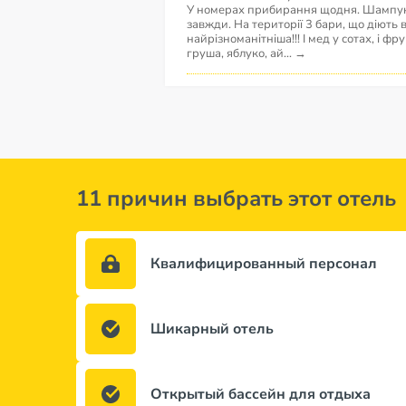
У номерах прибирання щодня. Шампуні,
завжди. На території 3 бари, що діють 
найрізноманітніша!!! І мед у сотах, і фр
груша, яблуко, ай
...
→
11 причин выбрать этот отель
Квалифицированный персонал
Шикарный отель
Открытый бассейн для отдыха