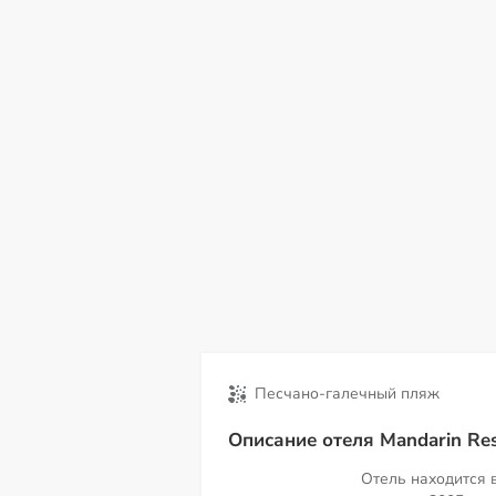
пт
сб
вс
пн
вт
ср
чт
07
08
09
10
11
12
13
Песчано-галечный пляж
Описание отеля Mandarin Res
Отель находится 