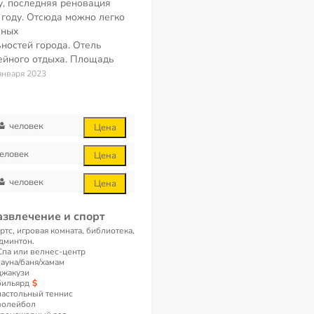
ду, последняя реновация
 году. Отсюда можно легко
вных
ностей города. Отель
ейного отдыха. Площадь
января 2023
человек
Цена
еловек
Цена
человек
Цена
азвлечение и спорт
ртс, игровая комната, библиотека,
дминтон.
Спа или велнес-центр
сауна/баня/хамам
джакузи
бильярд
настольный теннис
волейбол