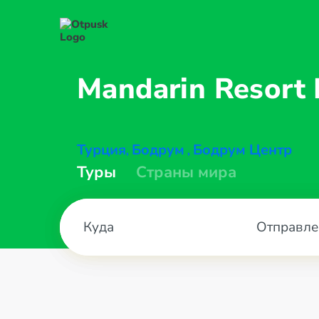
Mandarin Resort
Турция
Бодрум
Бодрум Центр
,
,
Туры
Страны мира
Отправле