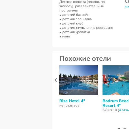
С
Детская коляска (платно, по
запросу), развлекательные
Ma
программы.
детский бассейн
детская площадка
детский клуб
детские стульчики в ресторане
детская кроватка
няня
Похожие отели
Risa Hotel 4*
Bodrum Beac
Resort 4*
нет отзывов
6,8
из 10 (
4 отз