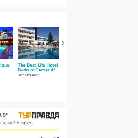
ique
The Best Life Hotel
Atrium Hotel 3*
Costa Sariyaz
Bodrum Center 4*
4
из 10 (
1 отзыв
)
нет отзывов
нет отзывов
l 5*
7 отелей Бодрума