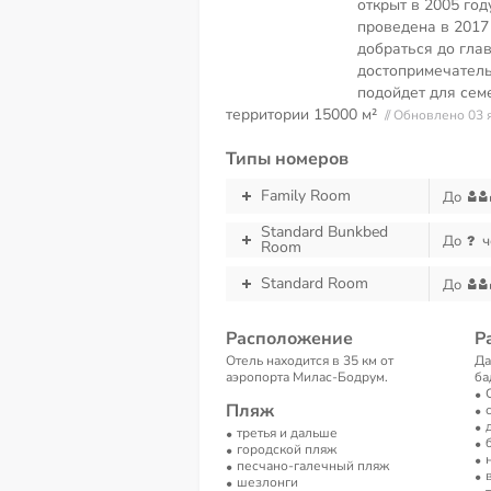
открыт в 2005 го
проведена в 2017
добраться до гла
достопримечатель
подойдет для сем
территории
15000 м²
// Обновлено 03 
Типы номеров
Family Room
До
Standard Bunkbed
До
ч
Room
Standard Room
До
Расположение
Р
Отель находится в 35 км от
Да
аэропорта Милас-Бодрум.
ба
Пляж
третья и дальше
городской пляж
песчано-галечный пляж
шезлонги