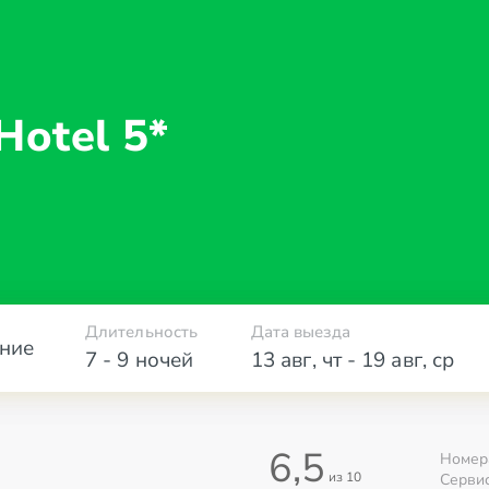
Hotel 5*
Длительность
Дата выезда
ние
7 - 9 ночей
13 авг
,
чт
-
19 авг
,
ср
6,5
Номер
из 10
Серви