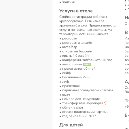
зонтики
Услуги в отеле
Стойка регистрации работает
Н
круглосуточно. Есть камера
От
хранения багажа. Предоставляются
услуги по глаженью одежды. На
В
территории есть мини-маркет.
ресторан
Из
ресторан a la carte
но
кафе/бар
мо
открытый бассейн
ба
крытый бассейн
со
конференц-зал/банкетный зал
те
автостоянка
ка
прокат автомобилей
со
сейф
ва
бесплатный Wi-Fi
А
лифт
прачечная
Dr
парикмахерская/салон красоты
Bo
врач
номера для некурящих
Т
трансфер в/из аэропорта
+9
обмен валют
оплата платежными картами
Е
год реновации: 2017
in
Для детей