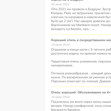
05 июля 2021
Літо 2021 ми провели в Бодрумі. Зуст
Kompas. Рейс не затримали, прилетіли 
хлопчик та направив в невеличкий бус,
було ще 2 сім'ї. Нас швидко довезли до 
Відпочивали ми Mandarin resort. Номер
виходить на басейн, про
...
→
Хороший отель в посредственном ме
19 июля 2019
Отдыхали в конце июля с 3-летним ре
достаточно жарко, но кремом можно не
Территория очень ухоженная, персона
ненавязчивое.
Питание разнообразное - каждый день 
кухни. По воскресеньям за ужином уст
Персонал отжигает по-полной. Давали
Отель хороший. Обслуживание на 4+
14 июня 2018
Поселились ми вночі через зміну нашог
вечеря. Номер комфортний, хоча споча
близькість басейну.