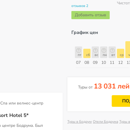
Чистот
отзывов 2
Добавить отзыв
График цен
пт
сб
вс
пн
вт
ср
чт
пт
пт
сб
вс
пн
вт
ср
ч
14
15
16
17
18
19
20
21
07
08
09
10
11
12
1
Август
13 031 лей
Туры от
ПО
Спа или велнес-центр
ort Hotel 5*
Туры в Бодрум
Отели Бодрума
Туры 
в центре Бодрума. Был