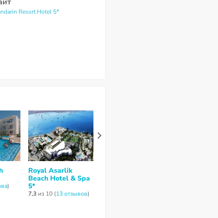
айт
ndarin Resort Hotel 5*
h
Royal Asarlik
Diamond Of
Golden Age
Beach Hotel & Spa
Bodrum Hotel 5*
Bodrum Hote
5*
ывa
)
7,2
из 10 (
26 отзывов
)
7,5
из 10 (
52 от
7,3
из 10 (
13 отзывов
)