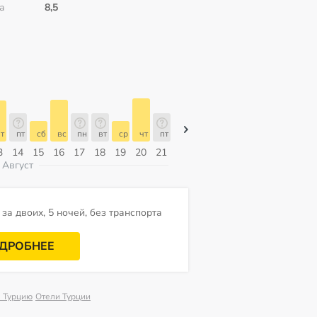
а
8,5
т
пт
сб
вс
пн
вт
ср
чт
пт
пт
сб
вс
пн
вт
ср
3
14
15
16
17
18
19
20
21
07
08
09
10
11
12
Август
за двоих, 5 ночей, без транспорта
ДРОБНЕЕ
в Турцию
Отели Турции