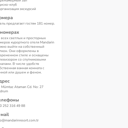
тренажерный зал
диско-клуб
организация экскурсий
омера
ель предлагает гостям 181 номер.
 номерах
 всех светлых и просторных
меров курортного отеля Mandarin
жно выйти на собственный
лкон. Они оформлены в
временном стиле и оснащены
левизором со спутниковыми
налами. В числе удобств
бственная ванная комната с
нной или душем и феном.
дрес
. Mümtaz Ataman Cd. No: 27
drum
елефоны
0 252 316 49 88
-маil
fo@mandarinresort.com.tr