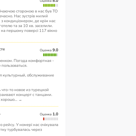
8.0
Оценка
річаючою стороною в нас був ТО
вчасно. Нас зустрів милий
 з кондиціонером, де крім нас
готелю та за 10 хв. заселили.
 на першому поверсі 117 вікно
сте
9.0
Оценка
бенком. Погода комфортная -
 пользоваться.
л культурный, обслуживание
что-то новое из турецкой
раивают концерт с танцами.
 хорошо
...
→
.
1.0
Оценка
о рейсу. У номері нас очікувала
тку турбувалась через