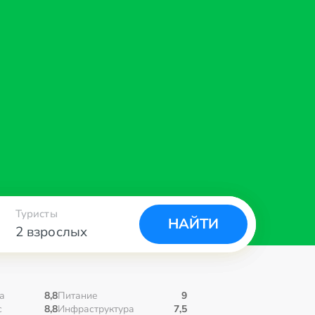
Туристы
НАЙТИ
2 взрослых
а
8,8
Питание
9
с
8,8
Инфраструктура
7,5