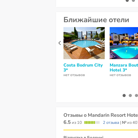
Ближайшие отели
Costa Bodrum City
Manzara Bout
3*
Hotel 3*
нет отзывов
нет отзывов
Отзывы о Mandarin Resort Hote
6.5
из 10
2 отзыва
|
№
из 40
Відпустка в Бодрумі