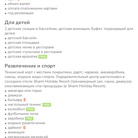
обмен валют
оплата платежными картами
год реновации
Для детей
2 детские секции в бассейнах, детская анимация. Буфет, подходящий для
детей.
детский бассейн
детская площадка
детское меню в ресторане
детские стульчики в ресторане
детская кроватка
Развлечение и спорт
Теннисный корт с жестким покрытием, дартс, караоке, аквааэробика,
сквош, водные виды спорта. Оздоровительный центр расположен в
соседнем отеле Sharm Holiday Resort (тренажерный зал, сауна, джакузи),
омолаживающие спа-процедуры (в Sharm Holiday Resort).
аквапарк или горки
джакузи
бильярд
настольный теннис
волейбол
футбольное поле
аэробика
водные развлечения
дайвинг
анимация
организация экскурсий