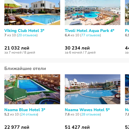
Viking Club Hotel 3*
Tivoli Hotel Aqua Park 4*
P
7
из 10 (
20 отзывов
)
6,4
из 10 (
77 отзывов
)
6,
21 032 лей
30 234 лей
4
за 7 ночей / 8 дней
за 6 ночей / 7 дней
за
Ближайшие отели
Naama Blue Hotel 3*
Naama Waves Hotel 5*
N
5,2
из 10 (
24 отзывa
)
7,6
из 10 (
28 отзывов
)
7,
22 977 лей
51 427 лей
5