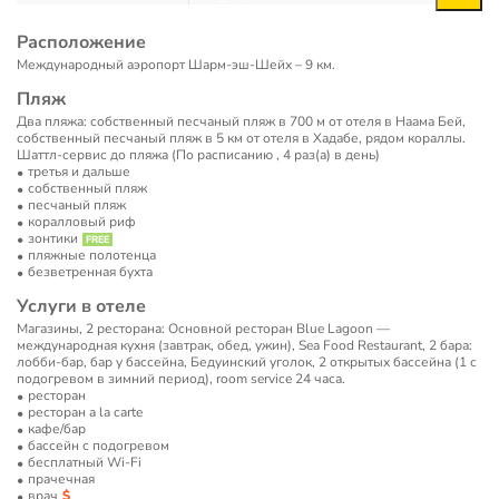
Расположение
Международный аэропорт Шарм-эш-Шейх – 9 км.
Пляж
Два пляжа: собственный песчаный пляж в 700 м от отеля в Наама Бей,
собственный песчаный пляж в 5 км от отеля в Хадабе, рядом кораллы.
Шаттл-сервис до пляжа (По расписанию , 4 раз(а) в день)
третья и дальше
собственный пляж
песчаный пляж
коралловый риф
зонтики
пляжные полотенца
безветренная бухта
Услуги в отеле
Магазины, 2 ресторана: Основной ресторан Blue Lagoon —
международная кухня (завтрак, обед, ужин), Sea Food Restaurant, 2 бара:
лобби-бар, бар у бассейна, Бедуинский уголок, 2 открытых бассейна (1 с
подогревом в зимний период), room service 24 часа.
ресторан
ресторан a la carte
кафе/бар
бассейн с подогревом
бесплатный Wi-Fi
прачечная
врач