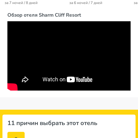
за 7 ночей / 8 дней
за 6 ночей / 7 дней
за
Обзор отеля Sharm Cliff Resort
11 причин выбрать этот отель