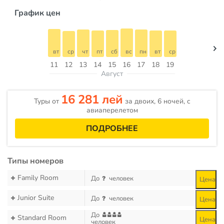
График цен
вт
ср
чт
пт
сб
вс
пн
вт
ср
11
12
13
14
15
16
17
18
19
Август
16 281 лей
Туры от
за двоих, 6 ночей, c
авиаперелетом
ПОДРОБНЕЕ
Типы номеров
Family Room
До
человек
Цена
Junior Suite
До
человек
Цена
До
Standard Room
Цена
человек