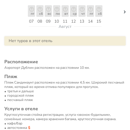
пт
сб
вс
пн
вт
ср
чт
пт
сб
07
08
09
10
11
12
13
14
15
Август
Нет туров в этот отель
Расположение
Аэропорт Дублин расположен на расстоянии 10 км.
Пляж
Пляж Сандимаунт расположен на расстоянии 4,5 км. Широкий песчаный
пляж, который во время отлива популярен для прогулок.
третья и дальше
городской пляж
песчаный пляж
Услуги в отеле
Круглосуточная стойка регистрации, услуга «звонок-будильник»,
семейные номера, камера хранения багажа, круглосуточная охрана.
кафе/бар
автостоянка