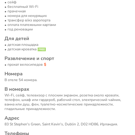
сейф
бесплатный Wi-Fi
прачечная
номера для некурящих
трансфер в/из аэропорта
оплата платежными картами
год реновации
Для детей
детская площадка
детская кроватка
Развлечение и спорт
прокат велосипедов
Номера
В отеле 54 номера.
В номерах
Wi-Fi, сейф, телевизор с плоским экраном, розетка около кровати,
телефон, шкаф или гардероб, рабочий стол, электрический чайник,
ванна или душ, фен, туалетно-косметические принадлежности,
гладильные принадлежности.
Адрес
83 St Stephen's Green, Saint Kevin's, Dublin 2, D02 HD86, Ирландия.
Телефоны