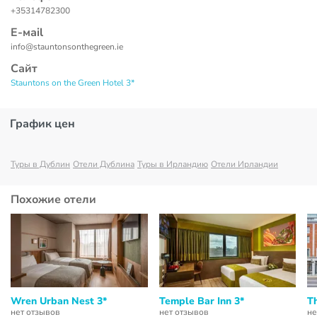
+35314782300
Е-маil
info@stauntonsonthegreen.ie
Сайт
Stauntons on the Green Hotel 3*
График цен
Туры в Дублин
Отели Дублина
Туры в Ирландию
Отели Ирландии
Похожие отели
Wren Urban Nest 3*
Temple Bar Inn 3*
Th
нет отзывов
нет отзывов
не