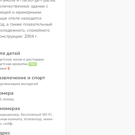
 Рамбла и Пасео-де-Грасиа.
еличественное здание с
ницей и мраморными
ыше отеля находится
од, а также плавательный
молодежного, спокойного
онструкция: 2004 г.
ля детей
детское меню в ресторане
детская кроватка
няня
азвлечение и спорт
организация экскурсий
омера
1 номер.
 номерах
ндиционер, бесплатный Wi-Fi,
нная комната, телевизор, мини-
р, сейф.
дрес