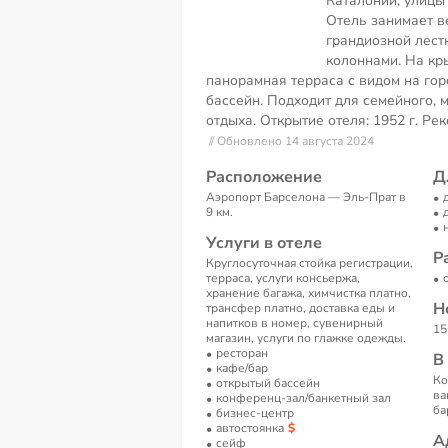
Каталонии, улицы
Отель занимает в
грандиозной лест
колоннами. На кр
панорамная терраса с видом на гор
бассейн. Подходит для семейного, 
отдыха. Открытие отеля: 1952 г. Рек
// Обновлено 14 августа 2024
Расположение
Д
Аэропорт Барселона — Эль-Прат в
9 км.
Услуги в отеле
Р
Круглосуточная стойка регистрации,
терраса, услуги консьержа,
хранение багажа, химчистка платно,
Н
трансфер платно, доставка еды и
напитков в номер, сувенирный
15
магазин, услуги по глажке одежды.
ресторан
В
кафе/бар
Ко
открытый бассейн
ва
конференц-зал/банкетный зал
ба
бизнес-центр
автостоянка
А
сейф