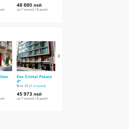
48 880 лей
55 893 лей
ней
за 7 ночей / 8 дней
за 7 ночей / 8 дней
itan
Exe Cristal Palace
Petit Palace
ME Barcelona
4*
Museum 4*
нет отзывов
8
из 10 (
2 отзывa
)
нет отзывов
45 973 лей
44 309 лей
90 837 лей
ней
за 7 ночей / 8 дней
за 7 ночей / 8 дней
за 6 ночей / 7 