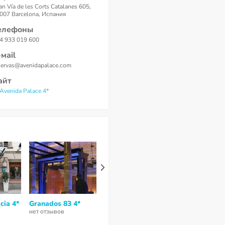
an Vía de les Corts Catalanes 605,
007 Barcelona, Испания
елефоны
4 933 019 600
-маil
servas@avenidapalace.com
айт
 Avenida Palace 4*
cia 4*
Granados 83 4*
H10 Art Gallery 4*
нет отзывов
нет отзывов