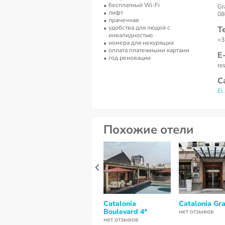
бесплатный Wi-Fi
Gr
лифт
08
прачечная
удобства для людей с
Т
инвалидностью
+3
номера для некурящих
оплата платежными картами
Е
год реновации
re
С
El
Похожие отели
Catalonia
Catalonia Gra
Boulevard 4*
нет отзывов
нет отзывов