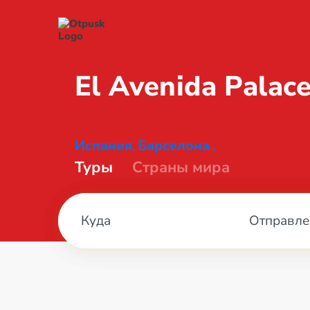
El Avenida
Palace
Испания
Барселона
,
,
Туры
Страны мира
Отправле