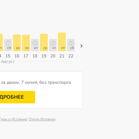
т
сб
вс
пн
вт
ср
чт
пт
сб
сб
вс
пн
вт
ср
чт
4
15
16
17
18
19
20
21
22
08
09
10
11
12
13
Август
за двоих, 7 ночей, без транспорта
ДРОБНЕЕ
Туры в Испанию
Отели Испании