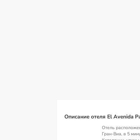
сб
вс
пн
вт
ср
чт
пт
08
09
10
11
12
13
14
Описание отеля El Avenida Pa
Отель расположен
Гран-Виа, в 5 ми