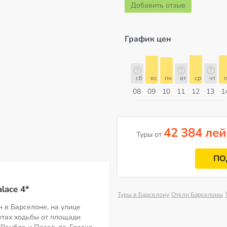
Добавить отзыв
График цен
сб
вс
пн
вт
ср
чт
пт
сб
сб
вс
пн
вт
ср
чт
п
15
16
17
18
19
20
21
22
08
09
10
11
12
13
1
Август
42 384 лей
Туры от
ПО
lace 4*
Туры в Барселону
Отели Барселоны
 в Барселоне, на улице
нутах ходьбы от площади